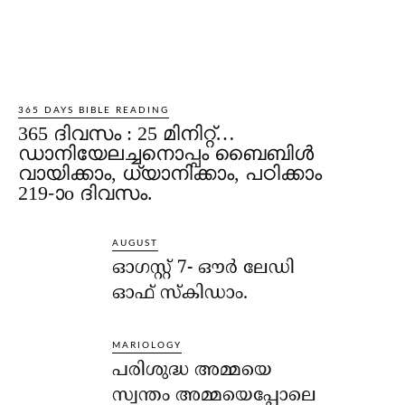
365 DAYS BIBLE READING
365 ദിവസം : 25 മിനിറ്റ്…
ഡാനിയേലച്ചനൊപ്പം ബൈബിൾ
വായിക്കാം, ധ്യാനിക്കാം, പഠിക്കാം
219-ാo ദിവസം.
AUGUST
ഓഗസ്റ്റ് 7- ഔര്‍ ലേഡി
ഓഫ് സ്‌കിഡാം.
MARIOLOGY
പരിശുദ്ധ അമ്മയെ
സ്വന്തം അമ്മയെപ്പോലെ