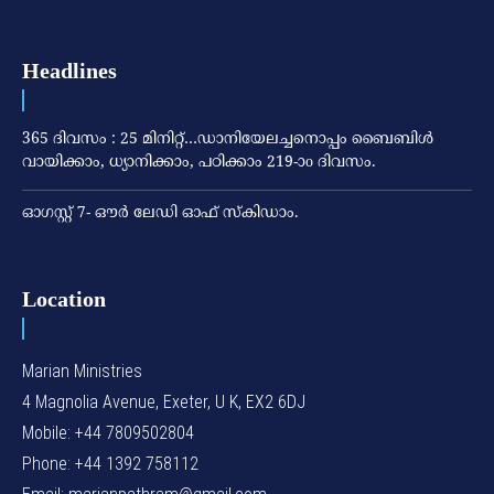
Headlines
365 ദിവസം : 25 മിനിറ്റ്…ഡാനിയേലച്ചനൊപ്പം ബൈബിൾ
വായിക്കാം, ധ്യാനിക്കാം, പഠിക്കാം 219-ാo ദിവസം.
ഓഗസ്റ്റ് 7- ഔര്‍ ലേഡി ഓഫ് സ്‌കിഡാം.
Location
Marian Ministries
4 Magnolia Avenue, Exeter, U K, EX2 6DJ
Mobile: +44 7809502804
Phone: +44 1392 758112