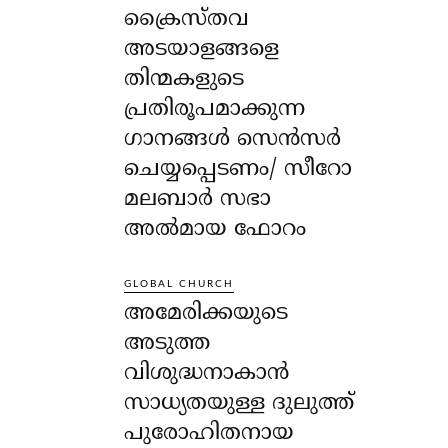
ക്രൈസ്തവ
അടയാളങ്ങളെ
തിന്മകളുടെ
പ്രതിരൂപമാക്കുന്ന
ഗാനങ്ങൾ സെൻസർ
ചെയ്യപ്പെടണം/ സീറോ
മലബാർ സഭാ
അൽമായ ഫോറം
GLOBAL CHURCH
അമേരിക്കയുടെ
അടുത്ത
വിശുദ്ധനാകാൻ
സാധ്യതയുള്ള ദുലുത്ത്
പുരോഹിതനായ