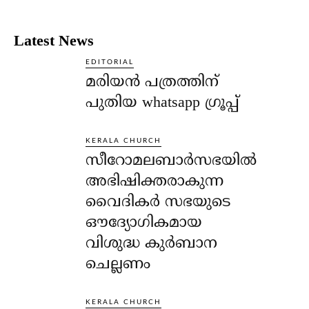
Latest News
EDITORIAL
മരിയൻ പത്രത്തിന്
പുതിയ whatsapp ഗ്രൂപ്പ്
KERALA CHURCH
സീറോമലബാർസഭയിൽ
അഭിഷിക്തരാകുന്ന
വൈദികർ സഭയുടെ
ഔദ്യോഗികമായ
വിശുദ്ധ കുർബാന
ചെല്ലണം
KERALA CHURCH