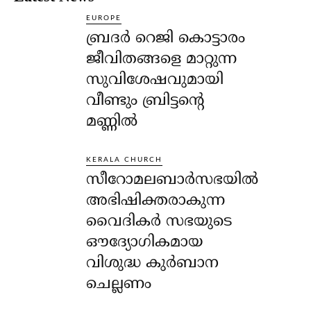
EUROPE
ബ്രദർ റെജി കൊട്ടാരം
ജീവിതങ്ങളെ മാറ്റുന്ന
സുവിശേഷവുമായി
വീണ്ടും ബ്രിട്ടന്റെ
മണ്ണിൽ
KERALA CHURCH
സീറോമലബാർസഭയിൽ
അഭിഷിക്തരാകുന്ന
വൈദികർ സഭയുടെ
ഔദ്യോഗികമായ
വിശുദ്ധ കുർബാന
ചെല്ലണം