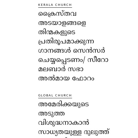
KERALA CHURCH
ക്രൈസ്തവ
അടയാളങ്ങളെ
തിന്മകളുടെ
പ്രതിരൂപമാക്കുന്ന
ഗാനങ്ങൾ സെൻസർ
ചെയ്യപ്പെടണം/ സീറോ
മലബാർ സഭാ
അൽമായ ഫോറം
GLOBAL CHURCH
അമേരിക്കയുടെ
അടുത്ത
വിശുദ്ധനാകാൻ
സാധ്യതയുള്ള ദുലുത്ത്