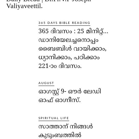
Valiyaveettil.
365 DAYS BIBLE READING
365 ദിവസം : 25 മിനിറ്റ്…
ഡാനിയേലച്ചനൊപ്പം
ബൈബിൾ വായിക്കാം,
ധ്യാനിക്കാം, പഠിക്കാം
221-ാo ദിവസം.
AUGUST
ഓഗസ്റ്റ് 9- ഔര്‍ ലേഡി
ഓഫ് ഓഗ്നീസ്.
SPIRITUAL LIFE
സാത്താന് നിങ്ങള്‍
കുടുംബത്തില്‍