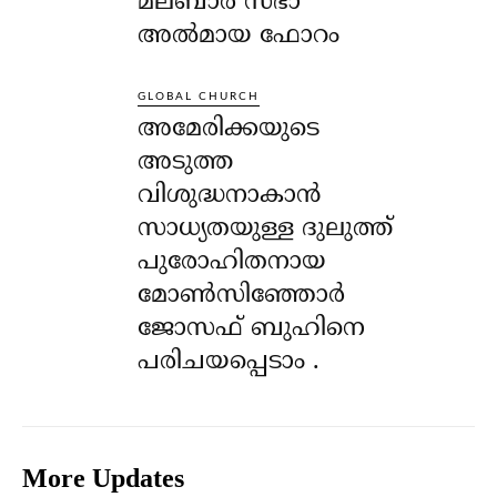
മലബാർ സഭാ
അൽമായ ഫോറം
GLOBAL CHURCH
അമേരിക്കയുടെ
അടുത്ത
വിശുദ്ധനാകാൻ
സാധ്യതയുള്ള ദുലുത്ത്
പുരോഹിതനായ
മോൺസിഞ്ഞോർ
ജോസഫ് ബുഹിനെ
പരിചയപ്പെടാം .
More Updates