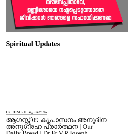
Spiritual Updates
FR JOSEPH കൃപാസനം
ആഗസ്റ്റ് 09 കൃപാസനം അനുദിന
അനുഗ്രഹ പ്രാർത്ഥന | Our
Daily Bread | Dr.Fr.V.P Joseph