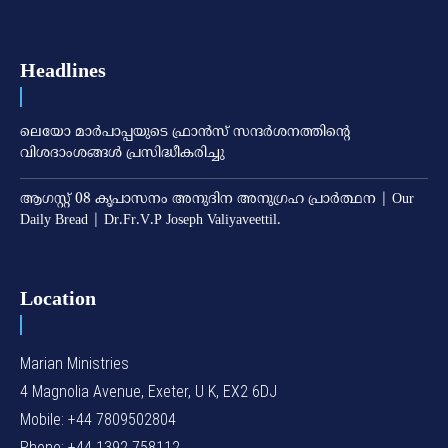
Headlines
ലെയോ മാര്‍പാപ്പയുടെ ഫ്രാന്‍സ് സന്ദര്‍ശനത്തിന്റെ
വിശദാംശങ്ങള്‍ പ്രസിദ്ധീകരിച്ചു
ആഗസ്റ്റ് 08 കൃപാസനം അനുദിന അനുഗ്രഹ പ്രാർത്ഥന | Our
Daily Bread | Dr.Fr.V.P Joseph Valiyaveettil.
Location
Marian Ministries
4 Magnolia Avenue, Exeter, U K, EX2 6DJ
Mobile: +44 7809502804
Phone: +44 1392 758112