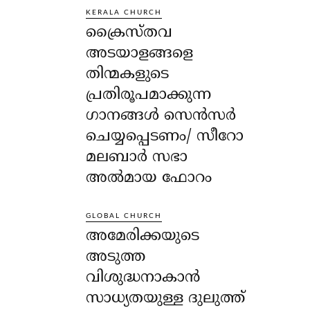
KERALA CHURCH
ക്രൈസ്തവ
അടയാളങ്ങളെ
തിന്മകളുടെ
പ്രതിരൂപമാക്കുന്ന
ഗാനങ്ങൾ സെൻസർ
ചെയ്യപ്പെടണം/ സീറോ
മലബാർ സഭാ
അൽമായ ഫോറം
GLOBAL CHURCH
അമേരിക്കയുടെ
അടുത്ത
വിശുദ്ധനാകാൻ
സാധ്യതയുള്ള ദുലുത്ത്