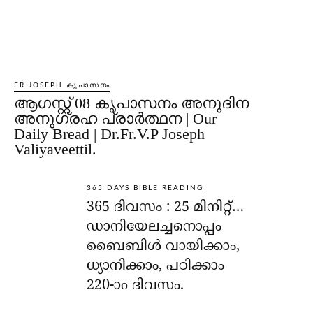
FR JOSEPH കൃപാസനം
ആഗസ്റ്റ് 08 കൃപാസനം അനുദിന
അനുഗ്രഹ പ്രാർത്ഥന | Our
Daily Bread | Dr.Fr.V.P Joseph
Valiyaveettil.
365 DAYS BIBLE READING
365 ദിവസം : 25 മിനിറ്റ്…
ഡാനിയേലച്ചനൊപ്പം
ബൈബിൾ വായിക്കാം,
ധ്യാനിക്കാം, പഠിക്കാം
220-ാo ദിവസം.