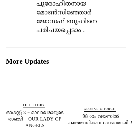
പുരോഹിതനായ
മോൺസിഞ്ഞോർ
ജോസഫ് ബുഹിനെ
പരിചയപ്പെടാം .
More Updates
LIFE STORY
GLOBAL CHURCH
ഓഗസ്റ്റ് 2 – മാലാഖമാരുടെ
98 ാം വയസില്‍
രാഞ്ജി – OUR LADY OF
കത്തോലിക്കാസഭാംഗമായി..!
ANGELS