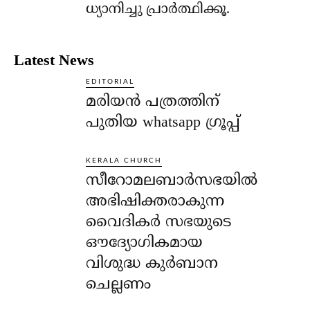
ധ്യാനിച്ചു പ്രാര്‍ത്ഥിക്കൂ.
Latest News
EDITORIAL
മരിയൻ പത്രത്തിന്
പുതിയ whatsapp ഗ്രൂപ്പ്
KERALA CHURCH
സീറോമലബാർസഭയിൽ
അഭിഷിക്തരാകുന്ന
വൈദികർ സഭയുടെ
ഔദ്യോഗികമായ
വിശുദ്ധ കുർബാന
ചെല്ലണം