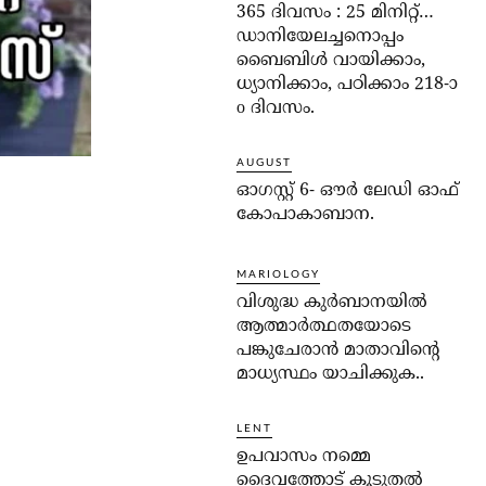
365 ദിവസം : 25 മിനിറ്റ്…
ഡാനിയേലച്ചനൊപ്പം
ബൈബിൾ വായിക്കാം,
ധ്യാനിക്കാം, പഠിക്കാം 218-ാ
o ദിവസം.
AUGUST
ഓഗസ്റ്റ് 6- ഔര്‍ ലേഡി ഓഫ്
കോപാകാബാന.
MARIOLOGY
വിശുദ്ധ കുര്‍ബാനയില്‍
ആത്മാര്‍ത്ഥതയോടെ
പങ്കുചേരാന്‍ മാതാവിന്റെ
മാധ്യസ്ഥം യാചിക്കുക..
LENT
ഉപവാസം നമ്മെ
ദൈവത്തോട് കൂടുതല്‍