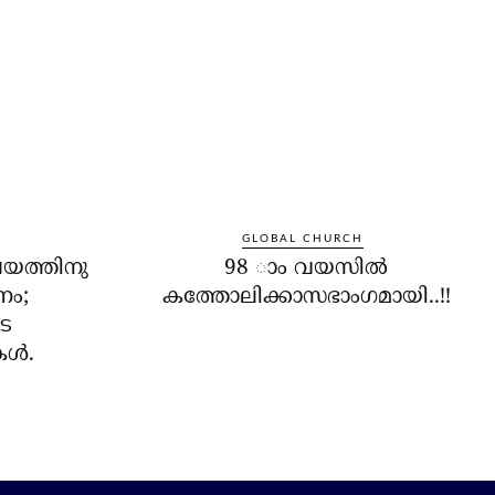
GLOBAL CHURCH
യത്തിനു
98 ാം വയസില്‍
ണം;
കത്തോലിക്കാസഭാംഗമായി..!!
െ
്‍.