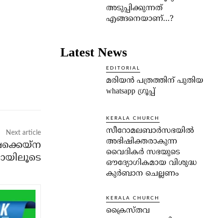
അടുപ്പിക്കുന്നത്
എങ്ങനെയാണ്…?
Latest News
EDITORIAL
മരിയൻ പത്രത്തിന് പുതിയ
whatsapp ഗ്രൂപ്പ്
KERALA CHURCH
സീറോമലബാർസഭയിൽ
Next article
അഭിഷിക്തരാകുന്ന
ക്കെയ്‌ന
വൈദികർ സഭയുടെ
ായിലൂടെ
ഔദ്യോഗികമായ വിശുദ്ധ
കുർബാന ചെല്ലണം
KERALA CHURCH
ക്രൈസ്തവ