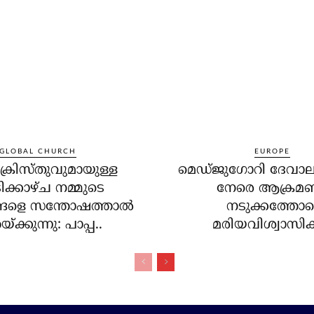
GLOBAL CHURCH
EUROPE
്രിസ്തുവുമായുള്ള
മെഡ്ജുഗോറി ദേവാല
ിക്കാഴ്ച നമ്മുടെ
നേരെ ആക്രമ
ങളെ സന്തോഷത്താല്‍
നടുക്കത്തോട
യ്ക്കുന്നു: പാപ്പ..
മരിയവിശ്വാസികള