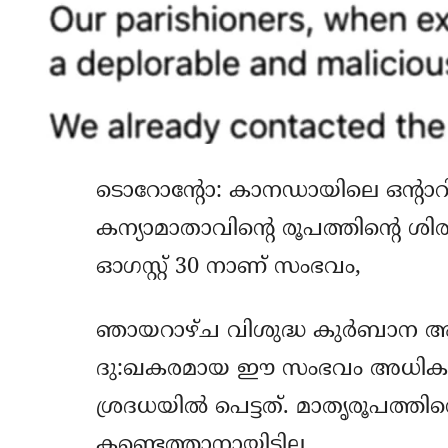
ടൊറോന്റോ: കാനഡായിലെ ഒന്റാ
കന്യാമാതാവിന്റെ രൂപത്തിന്റെ ശിര
ഓഗസ്റ്റ് 30 നാണ് സംഭവം,
ഞായറാഴ്ച വിശുദ്ധ കുര്‍ബാന ആരം
ദു:ഖകരമായ ഈ സംഭവം അധികാരി
ശ്രദധയില്‍ പെട്ടത്. മാതൃരൂപത്തി
കണ്ടെത്താനായിട്ടില്ല.