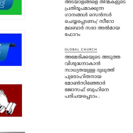
അടയാളങ്ങളെ തിന്മകളുടെ
പ്രതിരൂപമാക്കുന്ന
ഗാനങ്ങൾ സെൻസർ
ചെയ്യപ്പെടണം/ സീറോ
മലബാർ സഭാ അൽമായ
ഫോറം
GLOBAL CHURCH
അമേരിക്കയുടെ അടുത്ത
വിശുദ്ധനാകാൻ
സാധ്യതയുള്ള ദുലുത്ത്
പുരോഹിതനായ
മോൺസിഞ്ഞോർ
ജോസഫ് ബുഹിനെ
പരിചയപ്പെടാം .