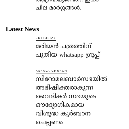
ആഗ്രഹമുണ്ടോ… ഇതാ
ചില മാര്‍ഗ്ഗങ്ങള്‍.
Latest News
EDITORIAL
മരിയൻ പത്രത്തിന്
പുതിയ whatsapp ഗ്രൂപ്പ്
KERALA CHURCH
സീറോമലബാർസഭയിൽ
അഭിഷിക്തരാകുന്ന
വൈദികർ സഭയുടെ
ഔദ്യോഗികമായ
വിശുദ്ധ കുർബാന
ചെല്ലണം