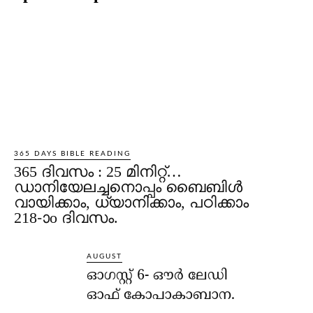
365 DAYS BIBLE READING
365 ദിവസം : 25 മിനിറ്റ്…
ഡാനിയേലച്ചനൊപ്പം ബൈബിൾ
വായിക്കാം, ധ്യാനിക്കാം, പഠിക്കാം
218-ാo ദിവസം.
AUGUST
ഓഗസ്റ്റ് 6- ഔര്‍ ലേഡി
ഓഫ് കോപാകാബാന.