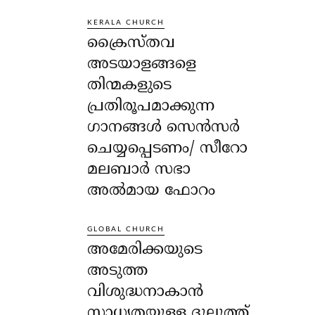
KERALA CHURCH
ക്രൈസ്തവ
അടയാളങ്ങളെ
തിന്മകളുടെ
പ്രതിരൂപമാക്കുന്ന
ഗാനങ്ങൾ സെൻസർ
ചെയ്യപ്പെടണം/ സീറോ
മലബാർ സഭാ
അൽമായ ഫോറം
GLOBAL CHURCH
അമേരിക്കയുടെ
അടുത്ത
വിശുദ്ധനാകാൻ
സാധ്യതയുള്ള ദുലുത്ത്