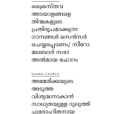
ക്രൈസ്തവ
അടയാളങ്ങളെ
തിന്മകളുടെ
പ്രതിരൂപമാക്കുന്ന
ഗാനങ്ങൾ സെൻസർ
ചെയ്യപ്പെടണം/ സീറോ
മലബാർ സഭാ
അൽമായ ഫോറം
GLOBAL CHURCH
അമേരിക്കയുടെ
അടുത്ത
വിശുദ്ധനാകാൻ
സാധ്യതയുള്ള ദുലുത്ത്
പുരോഹിതനായ