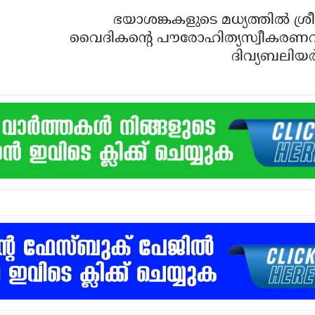
ഭയാശങ്കകളുടെ മധ്യത്തില്‍ ശ്രീ
വൈദികന്റെ പൗരോഹിത്യസ്വീകരണവു
ദിവ്യബലിയര്