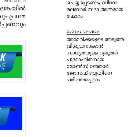
Next article
ചെയ്യപ്പെടണം/ സീറോ
ലങ്കയില്‍
മലബാർ സഭാ അൽമായ
ം പ്രഥമ
ഫോറം
‍പ്പണവും
GLOBAL CHURCH
അമേരിക്കയുടെ അടുത്ത
വിശുദ്ധനാകാൻ
സാധ്യതയുള്ള ദുലുത്ത്
പുരോഹിതനായ
മോൺസിഞ്ഞോർ
ജോസഫ് ബുഹിനെ
പരിചയപ്പെടാം .