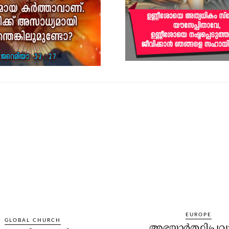
EUROPE
GLOBAL CHURCH
അഭയാര്‍ത്ഥിപ്ര