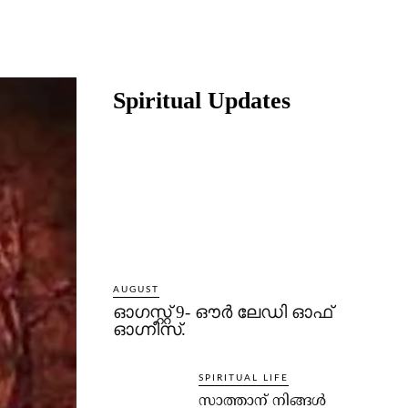
Share
Spiritual Updates
AUGUST
ഓഗസ്റ്റ് 9- ഔര്‍ ലേഡി ഓഫ്
ഓഗ്നീസ്.
SPIRITUAL LIFE
സാത്താന് നിങ്ങള്‍