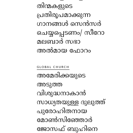
തിന്മകളുടെ
പ്രതിരൂപമാക്കുന്ന
ഗാനങ്ങൾ സെൻസർ
ചെയ്യപ്പെടണം/ സീറോ
മലബാർ സഭാ
അൽമായ ഫോറം
GLOBAL CHURCH
അമേരിക്കയുടെ
അടുത്ത
വിശുദ്ധനാകാൻ
സാധ്യതയുള്ള ദുലുത്ത്
പുരോഹിതനായ
മോൺസിഞ്ഞോർ
ജോസഫ് ബുഹിനെ