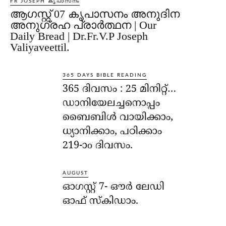
FR JOSEPH കൃപാസനം
ആഗസ്റ്റ് 07 കൃപാസനം അനുദിന
അനുഗ്രഹ പ്രാർത്ഥന | Our
Daily Bread | Dr.Fr.V.P Joseph
Valiyaveettil.
365 DAYS BIBLE READING
365 ദിവസം : 25 മിനിറ്റ്…
ഡാനിയേലച്ചനൊപ്പം
ബൈബിൾ വായിക്കാം,
ധ്യാനിക്കാം, പഠിക്കാം
219-ാo ദിവസം.
AUGUST
ഓഗസ്റ്റ് 7- ഔര്‍ ലേഡി
ഓഫ് സ്‌കിഡാം.