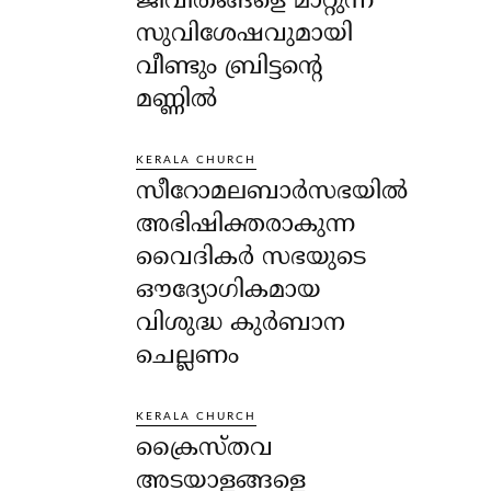
ജീവിതങ്ങളെ മാറ്റുന്ന
സുവിശേഷവുമായി
വീണ്ടും ബ്രിട്ടന്റെ
മണ്ണിൽ
KERALA CHURCH
സീറോമലബാർസഭയിൽ
അഭിഷിക്തരാകുന്ന
വൈദികർ സഭയുടെ
ഔദ്യോഗികമായ
വിശുദ്ധ കുർബാന
ചെല്ലണം
KERALA CHURCH
ക്രൈസ്തവ
അടയാളങ്ങളെ