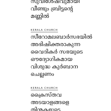
സുവിശേഷവുമായി
വീണ്ടും ബ്രിട്ടന്റെ
മണ്ണിൽ
KERALA CHURCH
സീറോമലബാർസഭയിൽ
അഭിഷിക്തരാകുന്ന
വൈദികർ സഭയുടെ
ഔദ്യോഗികമായ
വിശുദ്ധ കുർബാന
ചെല്ലണം
KERALA CHURCH
ക്രൈസ്തവ
അടയാളങ്ങളെ
തിന്മകളുടെ