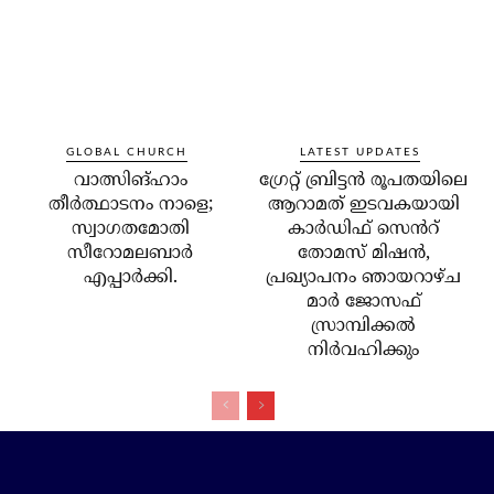
GLOBAL CHURCH
LATEST UPDATES
വാത്സിങ്ഹാം
ഗ്രേറ്റ് ബ്രിട്ടൻ രൂപതയിലെ
തീർത്ഥാടനം നാളെ;
ആറാമത് ഇടവകയായി
സ്വാഗതമോതി
കാർഡിഫ് സെൻറ്
സീറോമലബാർ
തോമസ് മിഷൻ,
എപ്പാർക്കി.
പ്രഖ്യാപനം ഞായറാഴ്ച
മാർ ജോസഫ്
സ്രാമ്പിക്കൽ
നിർവഹിക്കും