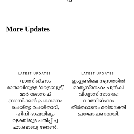
More Updates
LATEST UPDATES
LATEST UPDATES
വാത്സിങ്ഹാം
ഇംഗ്ലണ്ടിലെ നസ്രത്തിൽ
മാതാവിനുള്ള ‘ട്രൈബ്യുട്ട്’
മാതൃസ്നേഹം പുൽകി
മാർ ജോസഫ്
വിശ്വാസിസാഗരം:
സ്രാമ്പിക്കൽ പ്രകാശനം
വാത്സിങ്ഹാം
ചെയ്തു; രചയിതാവ്,
തീർത്ഥാടനം മരിയഭക്തി
ഹിന്ദി ഭാഷയിലും
പ്രഘോഷണമായി.
വ്യക്തിമുദ്ര പതിപ്പിച്ച
ഫാ.ബാബു ജോൺ.