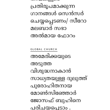
പ്രതിരൂപമാക്കുന്ന
ഗാനങ്ങൾ സെൻസർ
ചെയ്യപ്പെടണം/ സീറോ
മലബാർ സഭാ
അൽമായ ഫോറം
GLOBAL CHURCH
അമേരിക്കയുടെ
അടുത്ത
വിശുദ്ധനാകാൻ
സാധ്യതയുള്ള ദുലുത്ത്
പുരോഹിതനായ
മോൺസിഞ്ഞോർ
ജോസഫ് ബുഹിനെ
പരിചയപ്പെടാം .