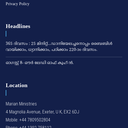
Privacy Policy
Headlines
365 ദിവസം : 25 മിനിറ്റ്…ഡാനിയേലച്ചനൊപ്പം ബൈബിൾ
വായിക്കാം, ധ്യാനിക്കാം, പഠിക്കാം 220-ാo ദിവസം.
ഓഗസ്റ്റ് 8- ഔര്‍ ലേഡി ഓഫ് കൂഹ് ന്‍.
Location
Marian Ministries
4 Magnolia Avenue, Exeter, U K, EX2 6DJ
Mobile: +44 7809502804
Phone: +44 1392 758112