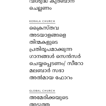
വിശുദ്ധ കുർബാന
ചെല്ലണം
KERALA CHURCH
ക്രൈസ്തവ
അടയാളങ്ങളെ
തിന്മകളുടെ
പ്രതിരൂപമാക്കുന്ന
ഗാനങ്ങൾ സെൻസർ
ചെയ്യപ്പെടണം/ സീറോ
മലബാർ സഭാ
അൽമായ ഫോറം
GLOBAL CHURCH
അമേരിക്കയുടെ
അടുത്ത