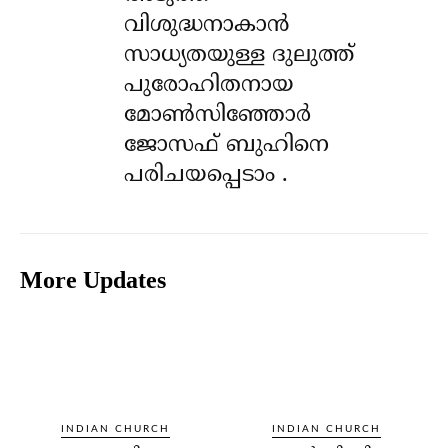
വിശുദ്ധനാകാൻ
സാധ്യതയുള്ള ദുലുത്ത്
പുരോഹിതനായ
മോൺസിഞ്ഞോർ
ജോസഫ് ബുഹിനെ
പരിചയപ്പെടാം .
More Updates
INDIAN CHURCH
INDIAN CHURCH