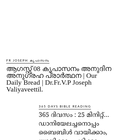
FR JOSEPH കൃപാസനം
ആഗസ്റ്റ് 08 കൃപാസനം അനുദിന
അനുഗ്രഹ പ്രാർത്ഥന | Our
Daily Bread | Dr.Fr.V.P Joseph
Valiyaveettil.
365 DAYS BIBLE READING
365 ദിവസം : 25 മിനിറ്റ്…
ഡാനിയേലച്ചനൊപ്പം
ബൈബിൾ വായിക്കാം,