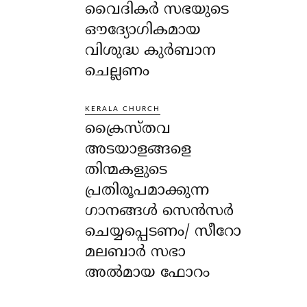
വൈദികർ സഭയുടെ
ഔദ്യോഗികമായ
വിശുദ്ധ കുർബാന
ചെല്ലണം
KERALA CHURCH
ക്രൈസ്തവ
അടയാളങ്ങളെ
തിന്മകളുടെ
പ്രതിരൂപമാക്കുന്ന
ഗാനങ്ങൾ സെൻസർ
ചെയ്യപ്പെടണം/ സീറോ
മലബാർ സഭാ
അൽമായ ഫോറം