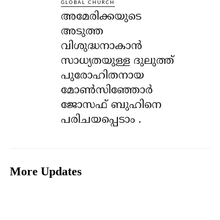
GLOBAL CHURCH
അമേരിക്കയുടെ
അടുത്ത
വിശുദ്ധനാകാൻ
സാധ്യതയുള്ള ദുലുത്ത്
പുരോഹിതനായ
മോൺസിഞ്ഞോർ
ജോസഫ് ബുഹിനെ
പരിചയപ്പെടാം .
More Updates