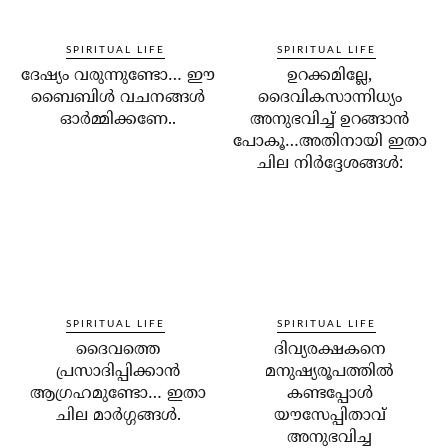
SPIRITUAL LIFE
SPIRITUAL LIFE
ദേഷ്യം വരുന്നുണ്ടോ… ഈ
ഉറക്കമില്ലേ,
ബൈബിള്‍ വചനങ്ങള്‍
ദൈവികസാന്നിധ്യം
ഓര്‍മ്മിക്കണേ..
അനുഭവിച്ച് ഉറങ്ങാന്‍
പോകൂ…അതിനായി ഇതാ
ചില നിര്‍ദ്ദേശങ്ങള്‍:
SPIRITUAL LIFE
SPIRITUAL LIFE
ദൈവത്തെ
ദിവ്യരക്ഷകനെ
പ്രസാദിപ്പിക്കാന്‍
മനുഷ്യരൂപത്തില്‍
ആഗ്രഹമുണ്ടോ… ഇതാ
കണ്ടപ്പോള്‍
ചില മാര്‍ഗ്ഗങ്ങള്‍.
യൗസേപ്പിതാവ്
അനുഭവിച്ച