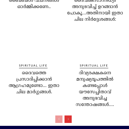
ബൈബിള്‍ വചനങ്ങള്‍
ദൈവികസാന്നിധ്യം
ഓര്‍മ്മിക്കണേ..
അനുഭവിച്ച് ഉറങ്ങാന്‍
പോകൂ…അതിനായി ഇതാ
ചില നിര്‍ദ്ദേശങ്ങള്‍:
SPIRITUAL LIFE
SPIRITUAL LIFE
ദൈവത്തെ
ദിവ്യരക്ഷകനെ
പ്രസാദിപ്പിക്കാന്‍
മനുഷ്യരൂപത്തില്‍
ആഗ്രഹമുണ്ടോ… ഇതാ
കണ്ടപ്പോള്‍
ചില മാര്‍ഗ്ഗങ്ങള്‍.
യൗസേപ്പിതാവ്
അനുഭവിച്ച
സന്തോഷങ്ങള്‍….