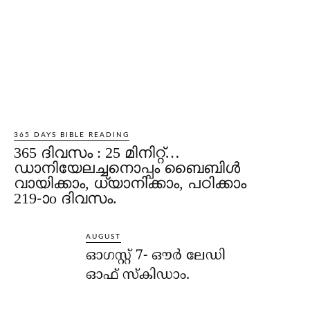
365 DAYS BIBLE READING
365 ദിവസം : 25 മിനിറ്റ്…
ഡാനിയേലച്ചനൊപ്പം ബൈബിൾ
വായിക്കാം, ധ്യാനിക്കാം, പഠിക്കാം
219-ാo ദിവസം.
AUGUST
ഓഗസ്റ്റ് 7- ഔര്‍ ലേഡി
ഓഫ് സ്‌കിഡാം.