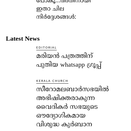
പോകൂ…അതിനായി
ഇതാ ചില
നിര്‍ദ്ദേശങ്ങള്‍:
Latest News
EDITORIAL
മരിയൻ പത്രത്തിന്
പുതിയ whatsapp ഗ്രൂപ്പ്
KERALA CHURCH
സീറോമലബാർസഭയിൽ
അഭിഷിക്തരാകുന്ന
വൈദികർ സഭയുടെ
ഔദ്യോഗികമായ
വിശുദ്ധ കുർബാന