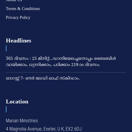
Terms & Conditions
Privacy Policy
Headlines
365 ദിവസം : 25 മിനിറ്റ്…ഡാനിയേലച്ചനൊപ്പം ബൈബിൾ
വായിക്കാം, ധ്യാനിക്കാം, പഠിക്കാം 219-ാo ദിവസം.
ഓഗസ്റ്റ് 7- ഔര്‍ ലേഡി ഓഫ് സ്‌കിഡാം.
Location
Marian Ministries
4 Magnolia Avenue, Exeter, U K, EX2 6DJ