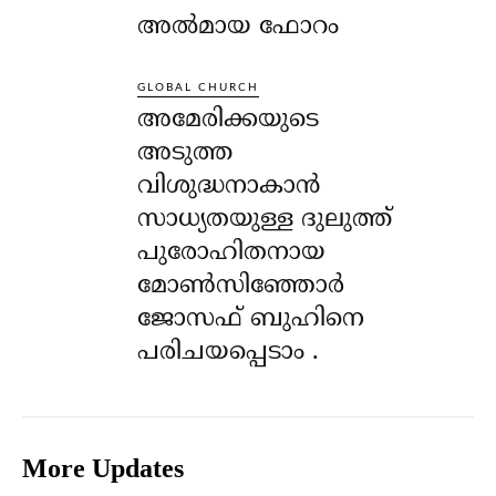
അൽമായ ഫോറം
GLOBAL CHURCH
അമേരിക്കയുടെ
അടുത്ത
വിശുദ്ധനാകാൻ
സാധ്യതയുള്ള ദുലുത്ത്
പുരോഹിതനായ
മോൺസിഞ്ഞോർ
ജോസഫ് ബുഹിനെ
പരിചയപ്പെടാം .
More Updates