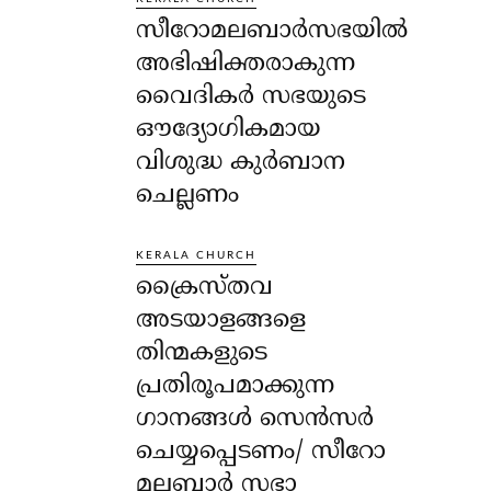
സീറോമലബാർസഭയിൽ
അഭിഷിക്തരാകുന്ന
വൈദികർ സഭയുടെ
ഔദ്യോഗികമായ
വിശുദ്ധ കുർബാന
ചെല്ലണം
KERALA CHURCH
ക്രൈസ്തവ
അടയാളങ്ങളെ
തിന്മകളുടെ
പ്രതിരൂപമാക്കുന്ന
ഗാനങ്ങൾ സെൻസർ
ചെയ്യപ്പെടണം/ സീറോ
മലബാർ സഭാ