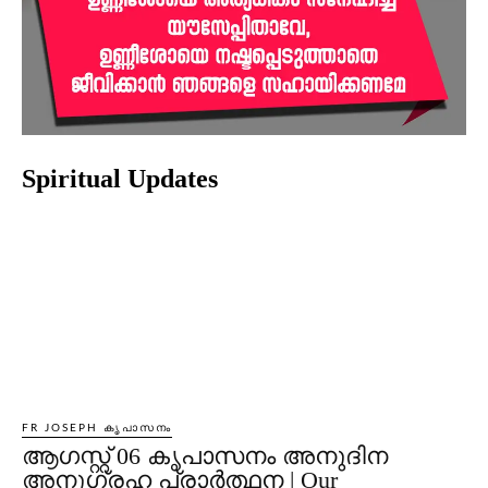
Spiritual Updates
FR JOSEPH കൃപാസനം
ആഗസ്റ്റ് 06 കൃപാസനം അനുദിന
അനുഗ്രഹ പ്രാർത്ഥന | Our