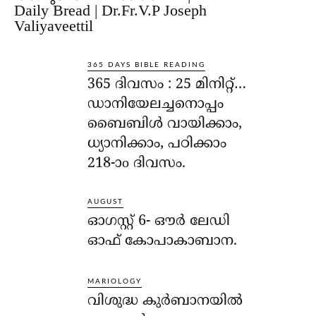
Daily Bread | Dr.Fr.V.P Joseph
Valiyaveettil
365 DAYS BIBLE READING
365 ദിവസം : 25 മിനിറ്റ്…
ഡാനിയേലച്ചനൊപ്പം
ബൈബിൾ വായിക്കാം,
ധ്യാനിക്കാം, പഠിക്കാം
218-ാo ദിവസം.
AUGUST
ഓഗസ്റ്റ് 6- ഔര്‍ ലേഡി
ഓഫ് കോപാകാബാന.
MARIOLOGY
വിശുദ്ധ കുര്‍ബാനയില്‍