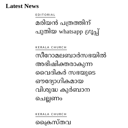
Latest News
EDITORIAL
മരിയൻ പത്രത്തിന്
പുതിയ whatsapp ഗ്രൂപ്പ്
KERALA CHURCH
സീറോമലബാർസഭയിൽ
അഭിഷിക്തരാകുന്ന
വൈദികർ സഭയുടെ
ഔദ്യോഗികമായ
വിശുദ്ധ കുർബാന
ചെല്ലണം
KERALA CHURCH
ക്രൈസ്തവ