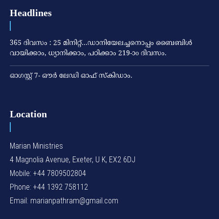
Headlines
365 ദിവസം : 25 മിനിറ്റ്…ഡാനിയേലച്ചനൊപ്പം ബൈബിൾ
വായിക്കാം, ധ്യാനിക്കാം, പഠിക്കാം 219-ാo ദിവസം.
ഓഗസ്റ്റ് 7- ഔര്‍ ലേഡി ഓഫ് സ്‌കിഡാം.
Location
Marian Ministries
4 Magnolia Avenue, Exeter, U K, EX2 6DJ
Mobile: +44 7809502804
Phone: +44 1392 758112
Email: marianpathram@gmail.com