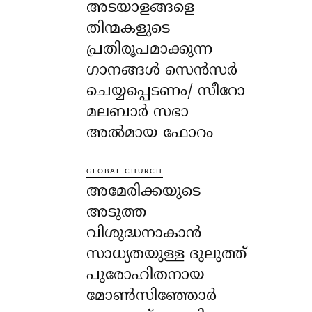
അടയാളങ്ങളെ
തിന്മകളുടെ
പ്രതിരൂപമാക്കുന്ന
ഗാനങ്ങൾ സെൻസർ
ചെയ്യപ്പെടണം/ സീറോ
മലബാർ സഭാ
അൽമായ ഫോറം
GLOBAL CHURCH
അമേരിക്കയുടെ
അടുത്ത
വിശുദ്ധനാകാൻ
സാധ്യതയുള്ള ദുലുത്ത്
പുരോഹിതനായ
മോൺസിഞ്ഞോർ