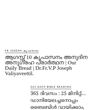
FR JOSEPH കൃപാസനം
ആഗസ്റ്റ് 10 കൃപാസനം അനുദിന
അനുഗ്രഹ പ്രാർത്ഥന | Our
Daily Bread | Dr.Fr.V.P Joseph
Valiyaveettil.
365 DAYS BIBLE READING
365 ദിവസം : 25 മിനിറ്റ്…
ഡാനിയേലച്ചനൊപ്പം
ബൈബിൾ വായിക്കാം,