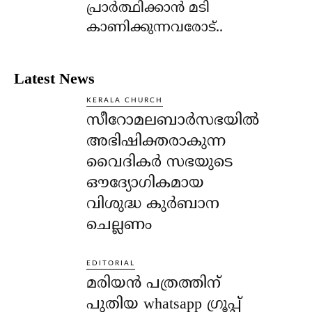
പ്രാര്‍ത്ഥിക്കാന്‍ മടി
കാണിക്കുന്നവരോട്..
Latest News
KERALA CHURCH
സീറോമലബാർസഭയിൽ
അഭിഷിക്തരാകുന്ന
വൈദികർ സഭയുടെ
ഔദ്യോഗികമായ
വിശുദ്ധ കുർബാന
ചെല്ലണം
EDITORIAL
മരിയൻ പത്രത്തിന്
പുതിയ whatsapp ഗ്രൂപ്പ്