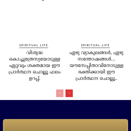
SPIRITUAL LIFE
SPIRITUAL LIFE
വിശുദ്ധ
ഏഴു വ്യാകുലങ്ങള്‍, ഏഴു
കൊച്ചുത്രേസ്യയോടുള്ള
സന്തോഷങ്ങള്‍…
ഏറ്റവും ശക്തമായ ഈ
യൗസേപ്പിതാവിനോടുള്ള
പ്രാര്‍ത്ഥന ചൊല്ലൂ ഫലം
ഭക്തിക്കായി ഈ
ഉറപ്പ്.
പ്രാര്‍ത്ഥന ചൊല്ലൂ..