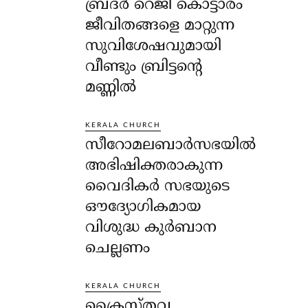
ബ്രദർ റെജി കൊട്ടാരം
ജീവിതങ്ങളെ മാറ്റുന്ന
സുവിശേഷവുമായി
വീണ്ടും ബ്രിട്ടന്റെ
മണ്ണിൽ
KERALA CHURCH
സീറോമലബാർസഭയിൽ
അഭിഷിക്തരാകുന്ന
വൈദികർ സഭയുടെ
ഔദ്യോഗികമായ
വിശുദ്ധ കുർബാന
ചെല്ലണം
KERALA CHURCH
ക്രൈസ്തവ