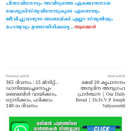
പിതാവിനോടും അവിടുത്തെ ഏകജാതനായ
യേശുക്രിസ്തുവിനോടുകൂടെ എന്നെന്നും
ജീവിച്ചുവാഴുന്ന അങ്ങയ്ക്ക് എല്ലാ സ്തുതിയും
മഹത്വവും ഉണ്ടായിരിക്കട്ടെ…
ആമ്മേൻ
Previous article
Next article
365 ദിവസം : 25 മിനിറ്റ്…
മെയ് 20 കൃപാസനം
ഡാനിയേലച്ചനൊപ്പം
അനുദിന അനുഗ്രഹ
ബൈബിൾ വായിക്കാം,
പ്രാർത്ഥന | Our Daily
ധ്യാനിക്കാം, പഠിക്കാം
Bread | Dr.Fr.V.P Joseph
140-ാo ദിവസം
Valiyaveettil