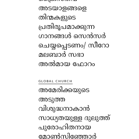
അടയാളങ്ങളെ
തിന്മകളുടെ
പ്രതിരൂപമാക്കുന്ന
ഗാനങ്ങൾ സെൻസർ
ചെയ്യപ്പെടണം/ സീറോ
മലബാർ സഭാ
അൽമായ ഫോറം
GLOBAL CHURCH
അമേരിക്കയുടെ
അടുത്ത
വിശുദ്ധനാകാൻ
സാധ്യതയുള്ള ദുലുത്ത്
പുരോഹിതനായ
മോൺസിഞ്ഞോർ