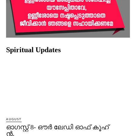
Spiritual Updates
AUGUST
ഓഗസ്റ്റ് 8- ഔര്‍ ലേഡി ഓഫ് കൂഹ്
ന്‍.