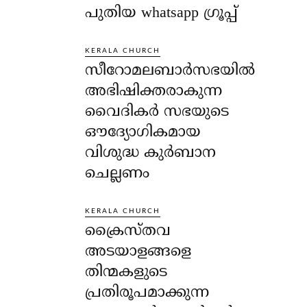
പുതിയ whatsapp ഗ്രൂപ്പ്
KERALA CHURCH
സീറോമലബാർസഭയിൽ
അഭിഷിക്തരാകുന്ന
വൈദികർ സഭയുടെ
ഔദ്യോഗികമായ
വിശുദ്ധ കുർബാന
ചെല്ലണം
KERALA CHURCH
ക്രൈസ്തവ
അടയാളങ്ങളെ
തിന്മകളുടെ
പ്രതിരൂപമാക്കുന്ന