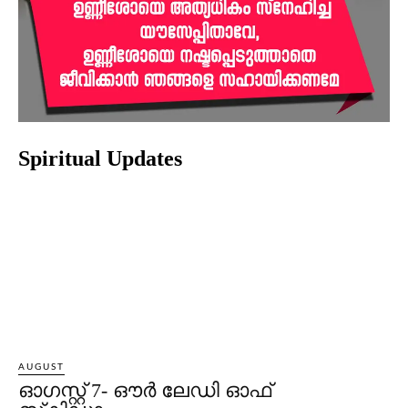
Spiritual Updates
AUGUST
ഓഗസ്റ്റ് 7- ഔര്‍ ലേഡി ഓഫ്