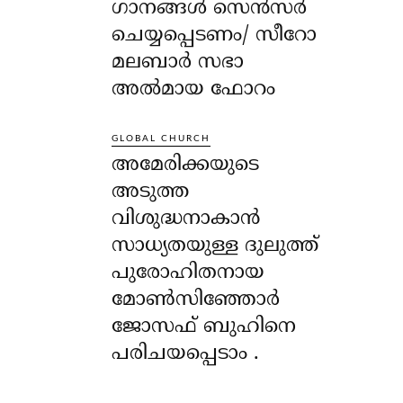
ഗാനങ്ങൾ സെൻസർ
ചെയ്യപ്പെടണം/ സീറോ
മലബാർ സഭാ
അൽമായ ഫോറം
GLOBAL CHURCH
അമേരിക്കയുടെ
അടുത്ത
വിശുദ്ധനാകാൻ
സാധ്യതയുള്ള ദുലുത്ത്
പുരോഹിതനായ
മോൺസിഞ്ഞോർ
ജോസഫ് ബുഹിനെ
പരിചയപ്പെടാം .