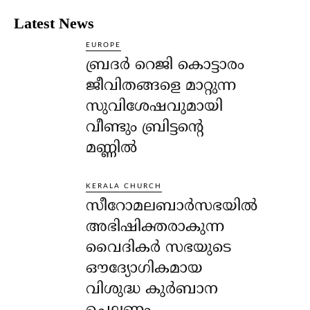
Latest News
EUROPE
ബ്രദർ റെജി കൊട്ടാരം
ജീവിതങ്ങളെ മാറ്റുന്ന
സുവിശേഷവുമായി
വീണ്ടും ബ്രിട്ടന്റെ
മണ്ണിൽ
KERALA CHURCH
സീറോമലബാർസഭയിൽ
അഭിഷിക്തരാകുന്ന
വൈദികർ സഭയുടെ
ഔദ്യോഗികമായ
വിശുദ്ധ കുർബാന