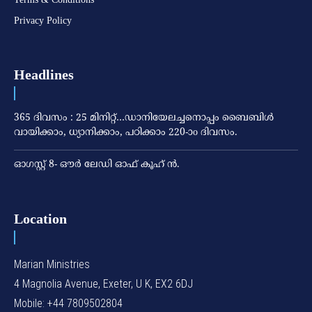
Privacy Policy
Headlines
365 ദിവസം : 25 മിനിറ്റ്…ഡാനിയേലച്ചനൊപ്പം ബൈബിൾ
വായിക്കാം, ധ്യാനിക്കാം, പഠിക്കാം 220-ാo ദിവസം.
ഓഗസ്റ്റ് 8- ഔര്‍ ലേഡി ഓഫ് കൂഹ് ന്‍.
Location
Marian Ministries
4 Magnolia Avenue, Exeter, U K, EX2 6DJ
Mobile: +44 7809502804