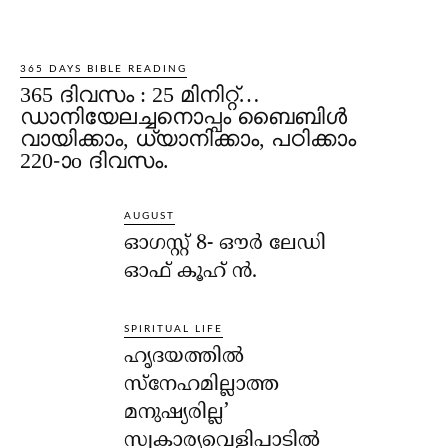
365 DAYS BIBLE READING
365 ദിവസം : 25 മിനിറ്റ്…
ഡാനിയേലച്ചനൊപ്പം ബൈബിൾ
വായിക്കാം, ധ്യാനിക്കാം, പഠിക്കാം
220-ാo ദിവസം.
AUGUST
ഓഗസ്റ്റ് 8- ഔര്‍ ലേഡി
ഓഫ് കൂഹ് ന്‍.
SPIRITUAL LIFE
ഹൃദയത്തില്‍
സ്‌നേഹമില്ലാത്ത
മനുഷ്യരില്ല’
സ്വകാര്യവെളിപാടില്‍