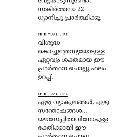
വേട്ടയാടുന്നുണ്ടോ,
സങ്കീര്‍ത്തനം 22
ധ്യാനിച്ചു പ്രാര്‍ത്ഥിക്കൂ.
SPIRITUAL LIFE
വിശുദ്ധ
കൊച്ചുത്രേസ്യയോടുള്ള
ഏറ്റവും ശക്തമായ ഈ
പ്രാര്‍ത്ഥന ചൊല്ലൂ ഫലം
ഉറപ്പ്.
SPIRITUAL LIFE
ഏഴു വ്യാകുലങ്ങള്‍, ഏഴു
സന്തോഷങ്ങള്‍…
യൗസേപ്പിതാവിനോടുള്ള
ഭക്തിക്കായി ഈ
പ്രാര്‍ത്ഥന ചൊല്ലൂ..