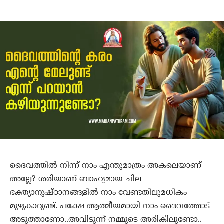
ദൈവത്തില്‍ നിന്ന് നാം എന്തുമാത്രം അകലെയാണ്
അല്ലേ? ശരിയാണ് ബാഹ്യമായ ചില
ഭക്ത്യാനുഷ്ഠാനങ്ങളില്‍ നാം വേണ്ടതിലുമധികം
മുഴുകാറുണ്ട്. പക്ഷേ ആത്മീയമായി നാം ദൈവത്തോട്
അടുത്താണോ..അവിടുന്ന് നമ്മുടെ അരികിലുണ്ടോ..