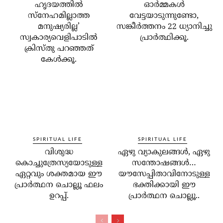
ഹൃദയത്തില്‍
ഓര്‍മ്മകള്‍
സ്‌നേഹമില്ലാത്ത
വേട്ടയാടുന്നുണ്ടോ,
മനുഷ്യരില്ല’
സങ്കീര്‍ത്തനം 22 ധ്യാനിച്ചു
സ്വകാര്യവെളിപാടില്‍
പ്രാര്‍ത്ഥിക്കൂ.
ക്രിസ്തു പറഞ്ഞത്
കേള്‍ക്കൂ.
SPIRITUAL LIFE
SPIRITUAL LIFE
വിശുദ്ധ
ഏഴു വ്യാകുലങ്ങള്‍, ഏഴു
കൊച്ചുത്രേസ്യയോടുള്ള
സന്തോഷങ്ങള്‍…
ഏറ്റവും ശക്തമായ ഈ
യൗസേപ്പിതാവിനോടുള്ള
പ്രാര്‍ത്ഥന ചൊല്ലൂ ഫലം
ഭക്തിക്കായി ഈ
ഉറപ്പ്.
പ്രാര്‍ത്ഥന ചൊല്ലൂ..