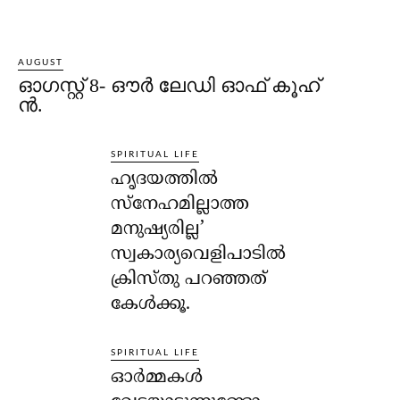
AUGUST
ഓഗസ്റ്റ് 8- ഔര്‍ ലേഡി ഓഫ് കൂഹ്
ന്‍.
SPIRITUAL LIFE
ഹൃദയത്തില്‍
സ്‌നേഹമില്ലാത്ത
മനുഷ്യരില്ല’
സ്വകാര്യവെളിപാടില്‍
ക്രിസ്തു പറഞ്ഞത്
കേള്‍ക്കൂ.
SPIRITUAL LIFE
ഓര്‍മ്മകള്‍