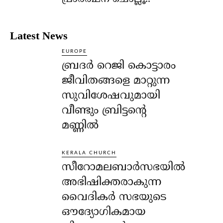
Latest News
EUROPE
ബ്രദർ റെജി കൊട്ടാരം
ജീവിതങ്ങളെ മാറ്റുന്ന
സുവിശേഷവുമായി
വീണ്ടും ബ്രിട്ടന്റെ
മണ്ണിൽ
KERALA CHURCH
സീറോമലബാർസഭയിൽ
അഭിഷിക്തരാകുന്ന
വൈദികർ സഭയുടെ
ഔദ്യോഗികമായ