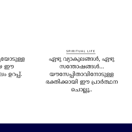
SPIRITUAL LIFE
്യയോടുള്ള
ഏഴു വ്യാകുലങ്ങള്‍, ഏഴു
ായ ഈ
സന്തോഷങ്ങള്‍…
ം ഉറപ്പ്.
യൗസേപ്പിതാവിനോടുള്ള
ഭക്തിക്കായി ഈ പ്രാര്‍ത്ഥന
ചൊല്ലൂ..