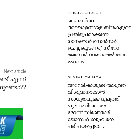
KERALA CHURCH
ക്രൈസ്തവ
അടയാളങ്ങളെ തിന്മകളുടെ
പ്രതിരൂപമാക്കുന്ന
ഗാനങ്ങൾ സെൻസർ
ചെയ്യപ്പെടണം/ സീറോ
മലബാർ സഭാ അൽമായ
ഫോറം
Next article
ട് എന്ന്
GLOBAL CHURCH
അമേരിക്കയുടെ അടുത്ത
നുണ്ടോ??
വിശുദ്ധനാകാൻ
സാധ്യതയുള്ള ദുലുത്ത്
പുരോഹിതനായ
മോൺസിഞ്ഞോർ
ജോസഫ് ബുഹിനെ
പരിചയപ്പെടാം .