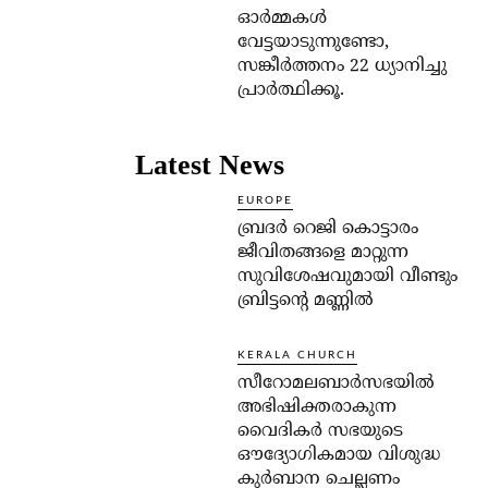
ഓര്‍മ്മകള്‍
വേട്ടയാടുന്നുണ്ടോ,
സങ്കീര്‍ത്തനം 22 ധ്യാനിച്ചു
പ്രാര്‍ത്ഥിക്കൂ.
Latest News
EUROPE
ബ്രദർ റെജി കൊട്ടാരം
ജീവിതങ്ങളെ മാറ്റുന്ന
സുവിശേഷവുമായി വീണ്ടും
ബ്രിട്ടന്റെ മണ്ണിൽ
KERALA CHURCH
സീറോമലബാർസഭയിൽ
അഭിഷിക്തരാകുന്ന
വൈദികർ സഭയുടെ
ഔദ്യോഗികമായ വിശുദ്ധ
കുർബാന ചെല്ലണം