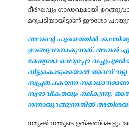
ദീര്‍ഘവും ഗാഢവുമായി ഉറങ്ങുവാന
മറുപടിയായിട്ടാണ് ഈശോ പറയുന്
അവന്റെ ഹൃദയത്തില്‍ ശാന്തി
ഉറങ്ങുവാനാകുന്നത്. അവന്‍ ഏ
ദേഷ്യമോ വെറുപ്പോ വച്ചുപുലര്‍ത്
വിട്ടുകൊടുക്കയാല്‍ അവന് നല
സ്വച്ഛതപകരുന്ന സമാധാനമാണ
സ്വഭാവികതയും നല്കുന്നു. അ
നന്നായുറങ്ങുന്നതില്‍ അതിശയിക
നമുക്ക് നമ്മുടെ ഉത്കണ്ഠകളും അ