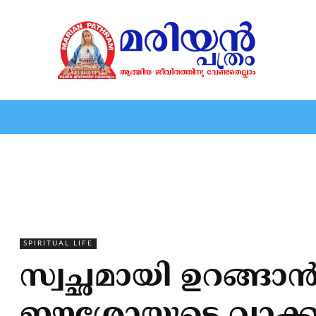
HOME
EDITORIAL
NEWS
MARIOLOGY
MARI
SPIRITUAL LIFE
സ്വച്ഛമായി ഉറങ്ങാ