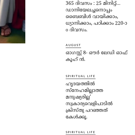
365 ദിവസം : 25 മിനിറ്റ്…
ഡാനിയേലച്ചനൊപ്പം
ബൈബിൾ വായിക്കാം,
ധ്യാനിക്കാം, പഠിക്കാം 220-ാ
o ദിവസം.
AUGUST
ഓഗസ്റ്റ് 8- ഔര്‍ ലേഡി ഓഫ്
കൂഹ് ന്‍.
SPIRITUAL LIFE
ഹൃദയത്തില്‍
സ്‌നേഹമില്ലാത്ത
മനുഷ്യരില്ല’
സ്വകാര്യവെളിപാടില്‍
ക്രിസ്തു പറഞ്ഞത്
കേള്‍ക്കൂ.
SPIRITUAL LIFE