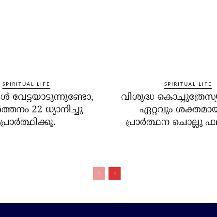
SPIRITUAL LIFE
SPIRITUAL LIFE
ള്‍ വേട്ടയാടുന്നുണ്ടോ,
വിശുദ്ധ കൊച്ചുത്രേസ
്‍ത്തനം 22 ധ്യാനിച്ചു
ഏറ്റവും ശക്തമ
പ്രാര്‍ത്ഥിക്കൂ.
പ്രാര്‍ത്ഥന ചൊല്ലൂ ഫല