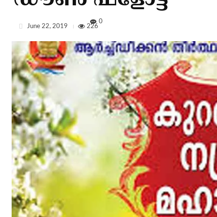
ഡൗണ്‍ ഫ്‌ളോട്ട്
0
June 22, 2019
226