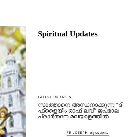
Share
Spiritual Updates
LATEST UPDATES
സാത്താനെ അന്ധനാക്കുന്ന “ദി
ഫ്‌ളൈയിം ഓഫ് ലവ്” ജപമാല
പ്രാർത്ഥന മലയാളത്തിൽ
FR JOSEPH കൃപാസനം