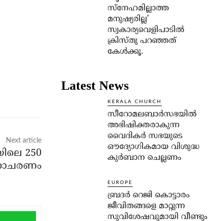
സ്‌നേഹമില്ലാത്ത
മനുഷ്യരില്ല’
സ്വകാര്യവെളിപാടില്‍
ക്രിസ്തു പറഞ്ഞത്
കേള്‍ക്കൂ.
Latest News
KERALA CHURCH
സീറോമലബാർസഭയിൽ
അഭിഷിക്തരാകുന്ന
വൈദികർ സഭയുടെ
Next article
ഔദ്യോഗികമായ വിശുദ്ധ
ിലെ 250
കുർബാന ചെല്ലണം
ിനാചരണം
EUROPE
ബ്രദർ റെജി കൊട്ടാരം
ജീവിതങ്ങളെ മാറ്റുന്ന
സുവിശേഷവുമായി വീണ്ടും