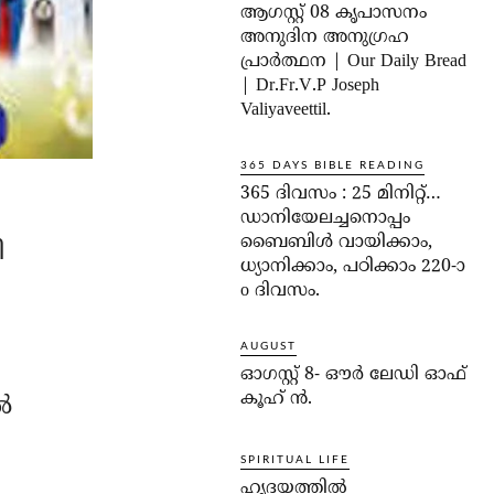
ആഗസ്റ്റ് 08 കൃപാസനം
അനുദിന അനുഗ്രഹ
പ്രാർത്ഥന | Our Daily Bread
| Dr.Fr.V.P Joseph
Valiyaveettil.
365 DAYS BIBLE READING
365 ദിവസം : 25 മിനിറ്റ്…
ഡാനിയേലച്ചനൊപ്പം
ബൈബിൾ വായിക്കാം,
ി
ധ്യാനിക്കാം, പഠിക്കാം 220-ാ
o ദിവസം.
AUGUST
ഓഗസ്റ്റ് 8- ഔര്‍ ലേഡി ഓഫ്
കൂഹ് ന്‍.
‍
SPIRITUAL LIFE
ഹൃദയത്തില്‍