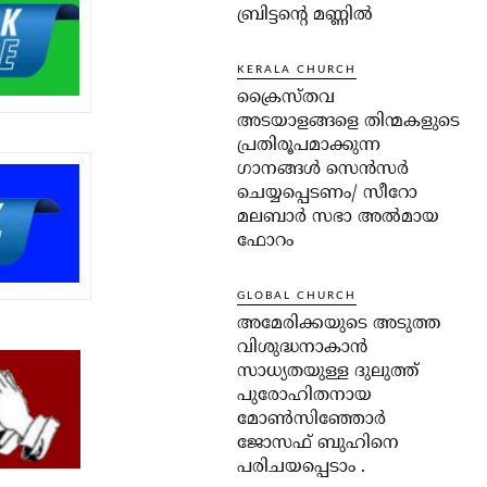
ബ്രിട്ടന്റെ മണ്ണിൽ
KERALA CHURCH
ക്രൈസ്തവ
അടയാളങ്ങളെ തിന്മകളുടെ
പ്രതിരൂപമാക്കുന്ന
ഗാനങ്ങൾ സെൻസർ
ചെയ്യപ്പെടണം/ സീറോ
മലബാർ സഭാ അൽമായ
ഫോറം
GLOBAL CHURCH
അമേരിക്കയുടെ അടുത്ത
വിശുദ്ധനാകാൻ
സാധ്യതയുള്ള ദുലുത്ത്
പുരോഹിതനായ
മോൺസിഞ്ഞോർ
ജോസഫ് ബുഹിനെ
പരിചയപ്പെടാം .