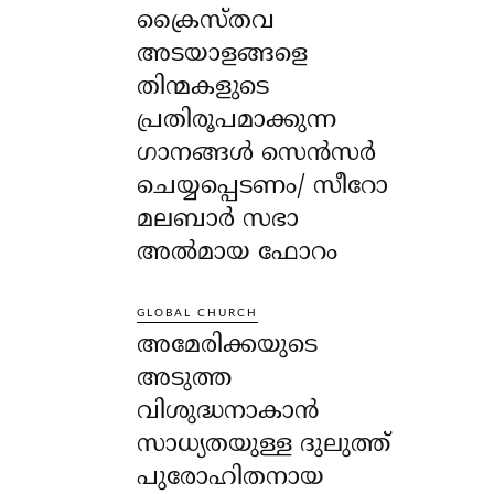
ക്രൈസ്തവ
അടയാളങ്ങളെ
തിന്മകളുടെ
പ്രതിരൂപമാക്കുന്ന
ഗാനങ്ങൾ സെൻസർ
ചെയ്യപ്പെടണം/ സീറോ
മലബാർ സഭാ
അൽമായ ഫോറം
GLOBAL CHURCH
അമേരിക്കയുടെ
അടുത്ത
വിശുദ്ധനാകാൻ
സാധ്യതയുള്ള ദുലുത്ത്
പുരോഹിതനായ