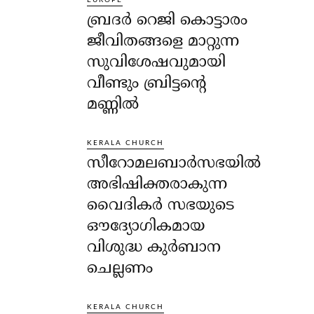
EUROPE
ബ്രദർ റെജി കൊട്ടാരം
ജീവിതങ്ങളെ മാറ്റുന്ന
സുവിശേഷവുമായി
വീണ്ടും ബ്രിട്ടന്റെ
മണ്ണിൽ
KERALA CHURCH
സീറോമലബാർസഭയിൽ
അഭിഷിക്തരാകുന്ന
വൈദികർ സഭയുടെ
ഔദ്യോഗികമായ
വിശുദ്ധ കുർബാന
ചെല്ലണം
KERALA CHURCH