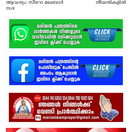
ആവശ്യം: സീറോ മലബാര്‍
തീയതികളില്‍
സഭ