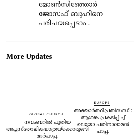
മോൺസിഞ്ഞോർ
ജോസഫ് ബുഹിനെ
പരിചയപ്പെടാം .
More Updates
EUROPE
അഭയാര്‍ത്ഥിപ്രതിസന്ധി:
GLOBAL CHURCH
ആശങ്ക പ്രകടിപ്പിച്ച്
നവംബറില്‍ പുതിയ
ലെയോ പതിനാലാമന്‍
അപ്പസ്‌തോലികയാത്രയ്‌ക്കൊരുങ്ങി
പാപ്പ.
മാര്‍പാപ്പ.