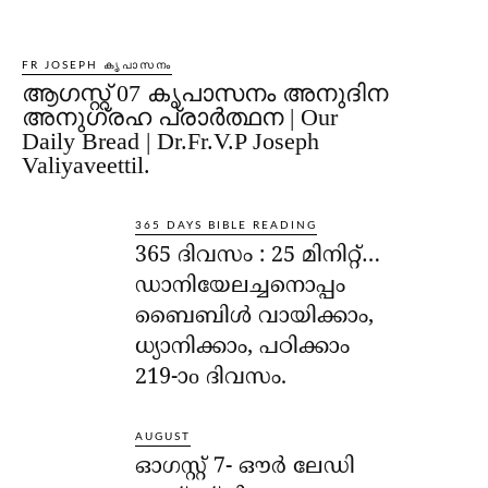
FR JOSEPH കൃപാസനം
ആഗസ്റ്റ് 07 കൃപാസനം അനുദിന
അനുഗ്രഹ പ്രാർത്ഥന | Our
Daily Bread | Dr.Fr.V.P Joseph
Valiyaveettil.
365 DAYS BIBLE READING
365 ദിവസം : 25 മിനിറ്റ്…
ഡാനിയേലച്ചനൊപ്പം
ബൈബിൾ വായിക്കാം,
ധ്യാനിക്കാം, പഠിക്കാം
219-ാo ദിവസം.
AUGUST
ഓഗസ്റ്റ് 7- ഔര്‍ ലേഡി