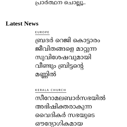
പ്രാര്‍ത്ഥന ചൊല്ലൂ..
Latest News
EUROPE
ബ്രദർ റെജി കൊട്ടാരം
ജീവിതങ്ങളെ മാറ്റുന്ന
സുവിശേഷവുമായി
വീണ്ടും ബ്രിട്ടന്റെ
മണ്ണിൽ
KERALA CHURCH
സീറോമലബാർസഭയിൽ
അഭിഷിക്തരാകുന്ന
വൈദികർ സഭയുടെ
ഔദ്യോഗികമായ