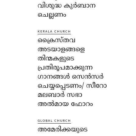
വിശുദ്ധ കുർബാന
ചെല്ലണം
KERALA CHURCH
ക്രൈസ്തവ
അടയാളങ്ങളെ
തിന്മകളുടെ
പ്രതിരൂപമാക്കുന്ന
ഗാനങ്ങൾ സെൻസർ
ചെയ്യപ്പെടണം/ സീറോ
മലബാർ സഭാ
അൽമായ ഫോറം
GLOBAL CHURCH
അമേരിക്കയുടെ