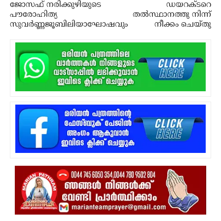
ജോസഫ് നരിക്കുഴിയുടെ
ഡയറക്ടറെ
പൗരോഹിത്യ
തല്‍സ്ഥാനത്തു നിന്ന്
സുവര്‍ണ്ണജൂബിലിയാഘോഷവും
നീക്കം ചെയ്തു