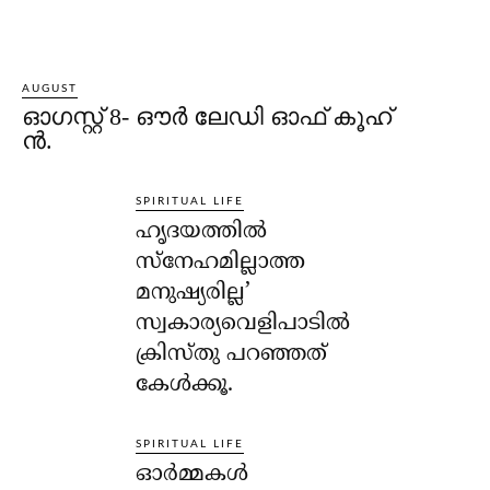
AUGUST
ഓഗസ്റ്റ് 8- ഔര്‍ ലേഡി ഓഫ് കൂഹ്
ന്‍.
SPIRITUAL LIFE
ഹൃദയത്തില്‍
സ്‌നേഹമില്ലാത്ത
മനുഷ്യരില്ല’
സ്വകാര്യവെളിപാടില്‍
ക്രിസ്തു പറഞ്ഞത്
കേള്‍ക്കൂ.
SPIRITUAL LIFE
ഓര്‍മ്മകള്‍