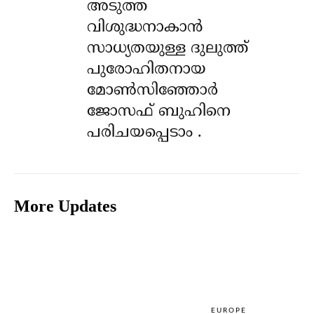
അടുത്ത
വിശുദ്ധനാകാൻ
സാധ്യതയുള്ള ദുലുത്ത്
പുരോഹിതനായ
മോൺസിഞ്ഞോർ
ജോസഫ് ബുഹിനെ
പരിചയപ്പെടാം .
More Updates
EUROPE