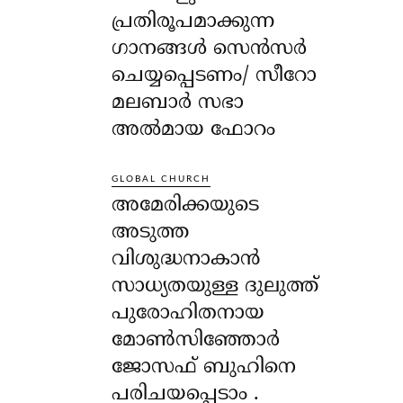
പ്രതിരൂപമാക്കുന്ന
ഗാനങ്ങൾ സെൻസർ
ചെയ്യപ്പെടണം/ സീറോ
മലബാർ സഭാ
അൽമായ ഫോറം
GLOBAL CHURCH
അമേരിക്കയുടെ
അടുത്ത
വിശുദ്ധനാകാൻ
സാധ്യതയുള്ള ദുലുത്ത്
പുരോഹിതനായ
മോൺസിഞ്ഞോർ
ജോസഫ് ബുഹിനെ
പരിചയപ്പെടാം .