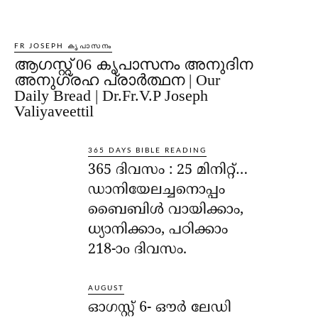
FR JOSEPH കൃപാസനം
ആഗസ്റ്റ് 06 കൃപാസനം അനുദിന
അനുഗ്രഹ പ്രാർത്ഥന | Our
Daily Bread | Dr.Fr.V.P Joseph
Valiyaveettil
365 DAYS BIBLE READING
365 ദിവസം : 25 മിനിറ്റ്…
ഡാനിയേലച്ചനൊപ്പം
ബൈബിൾ വായിക്കാം,
ധ്യാനിക്കാം, പഠിക്കാം
218-ാo ദിവസം.
AUGUST
ഓഗസ്റ്റ് 6- ഔര്‍ ലേഡി