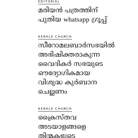
EDITORIAL
മരിയൻ പത്രത്തിന്
പുതിയ whatsapp ഗ്രൂപ്പ്
KERALA CHURCH
സീറോമലബാർസഭയിൽ
അഭിഷിക്തരാകുന്ന
വൈദികർ സഭയുടെ
ഔദ്യോഗികമായ
വിശുദ്ധ കുർബാന
ചെല്ലണം
KERALA CHURCH
ക്രൈസ്തവ
അടയാളങ്ങളെ
തിന്മകളുടെ