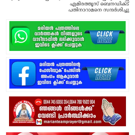
എമിരത്തൂസ് ബെനഡിക്ട്
പതിനാറാമനെ സന്ദര്‍ശിച്ചു