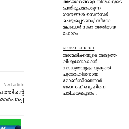
അടയാളങ്ങളെ തിന്മകളുടെ
പ്രതിരൂപമാക്കുന്ന
ഗാനങ്ങൾ സെൻസർ
ചെയ്യപ്പെടണം/ സീറോ
മലബാർ സഭാ അൽമായ
ഫോറം
GLOBAL CHURCH
അമേരിക്കയുടെ അടുത്ത
വിശുദ്ധനാകാൻ
സാധ്യതയുള്ള ദുലുത്ത്
പുരോഹിതനായ
മോൺസിഞ്ഞോർ
Next article
ജോസഫ് ബുഹിനെ
ത്തിന്റെ
പരിചയപ്പെടാം .
മാര്‍പാപ്പ