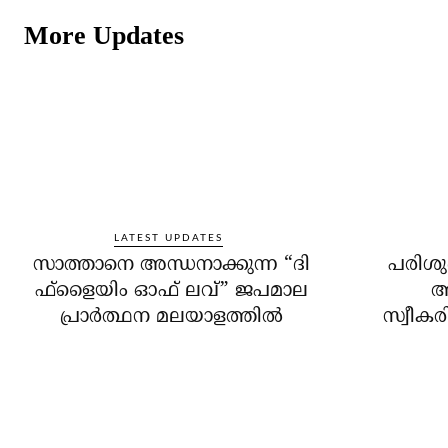
More Updates
LATEST UPDATES
സാത്താനെ അന്ധനാക്കുന്ന “ദി
പരിശു
ഫ്‌ളൈയിം ഓഫ് ലവ്” ജപമാല
അ
പ്രാർത്ഥന മലയാളത്തിൽ
സ്വീകര