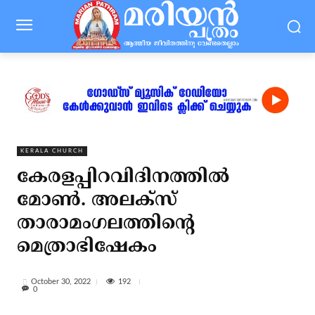
KERALA CHURCH
കേരളപ്പിറവിദിനത്തില്‍
മോണ്‍. അലക്‌സ്
താരാമംഗലത്തിന്റെ
മെത്രാഭിഷേകം
192
October 30, 2022
0