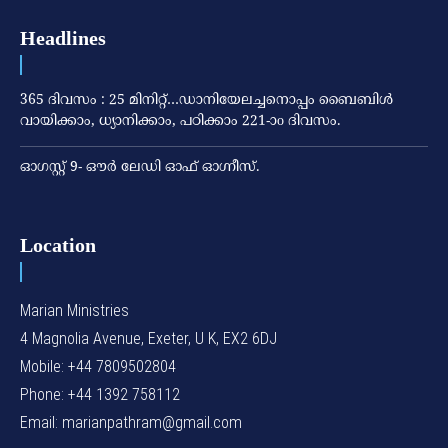
Headlines
365 ദിവസം : 25 മിനിറ്റ്…ഡാനിയേലച്ചനൊപ്പം ബൈബിൾ
വായിക്കാം, ധ്യാനിക്കാം, പഠിക്കാം 221-ാo ദിവസം.
ഓഗസ്റ്റ് 9- ഔര്‍ ലേഡി ഓഫ് ഓഗ്നീസ്.
Location
Marian Ministries
4 Magnolia Avenue, Exeter, U K, EX2 6DJ
Mobile: +44 7809502804
Phone: +44 1392 758112
Email: marianpathram@gmail.com