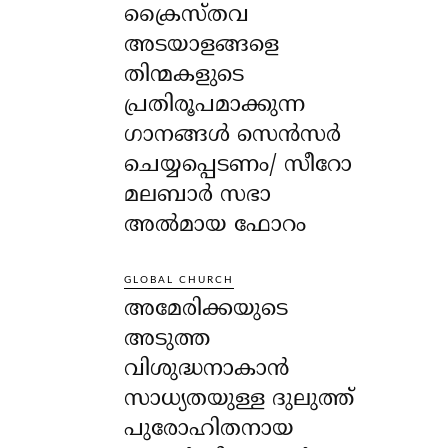
ക്രൈസ്തവ
അടയാളങ്ങളെ
തിന്മകളുടെ
പ്രതിരൂപമാക്കുന്ന
ഗാനങ്ങൾ സെൻസർ
ചെയ്യപ്പെടണം/ സീറോ
മലബാർ സഭാ
അൽമായ ഫോറം
GLOBAL CHURCH
അമേരിക്കയുടെ
അടുത്ത
വിശുദ്ധനാകാൻ
സാധ്യതയുള്ള ദുലുത്ത്
പുരോഹിതനായ