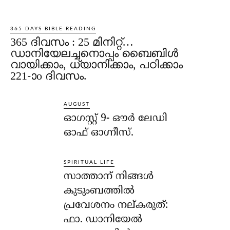
365 DAYS BIBLE READING
365 ദിവസം : 25 മിനിറ്റ്…
ഡാനിയേലച്ചനൊപ്പം ബൈബിൾ
വായിക്കാം, ധ്യാനിക്കാം, പഠിക്കാം
221-ാo ദിവസം.
AUGUST
ഓഗസ്റ്റ് 9- ഔര്‍ ലേഡി
ഓഫ് ഓഗ്നീസ്.
SPIRITUAL LIFE
സാത്താന് നിങ്ങള്‍
കുടുംബത്തില്‍
പ്രവേശനം നല്കരുത്:
ഫാ. ഡാനിയേല്‍