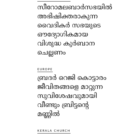
സീറോമലബാർസഭയിൽ
അഭിഷിക്തരാകുന്ന
വൈദികർ സഭയുടെ
ഔദ്യോഗികമായ
വിശുദ്ധ കുർബാന
ചെല്ലണം
EUROPE
ബ്രദർ റെജി കൊട്ടാരം
ജീവിതങ്ങളെ മാറ്റുന്ന
സുവിശേഷവുമായി
വീണ്ടും ബ്രിട്ടന്റെ
മണ്ണിൽ
KERALA CHURCH