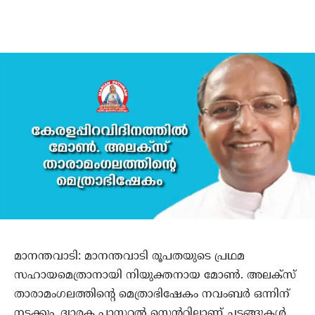
മാനന്തവാടി: മാനന്തവാടി രൂപതയുടെ പ്രഥമ
സഹായമെത്രാനായി നിയുക്തനായ മോണ്‍. അലക്‌സ്
താരാമംഗലത്തിന്റെ മെത്രാഭിഷേകം നവംബര്‍ ഒന്നിന്
നടക്കും. ദ്വാരക പാസ്റ്ററല്‍ സെന്ററിലാണ് ചടങ്ങുകള്‍.