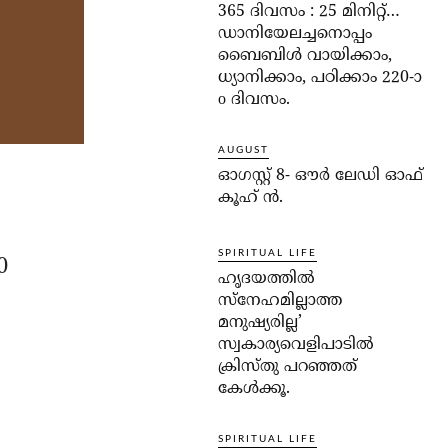
365 ദിവസം : 25 മിനിറ്റ്…
ഡാനിയേലച്ചനൊപ്പം
ബൈബിൾ വായിക്കാം,
ധ്യാനിക്കാം, പഠിക്കാം 220-ാ
o ദിവസം.
AUGUST
ഓഗസ്റ്റ് 8- ഔര്‍ ലേഡി ഓഫ്
കൂഹ് ന്‍.
SPIRITUAL LIFE
0
ഹൃദയത്തില്‍
സ്‌നേഹമില്ലാത്ത
മനുഷ്യരില്ല’
സ്വകാര്യവെളിപാടില്‍
ക്രിസ്തു പറഞ്ഞത്
കേള്‍ക്കൂ.
SPIRITUAL LIFE