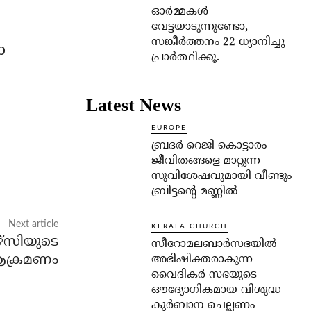
ഓര്‍മ്മകള്‍
വേട്ടയാടുന്നുണ്ടോ,
സങ്കീര്‍ത്തനം 22 ധ്യാനിച്ചു
ാ
പ്രാര്‍ത്ഥിക്കൂ.
Latest News
EUROPE
ബ്രദർ റെജി കൊട്ടാരം
ജീവിതങ്ങളെ മാറ്റുന്ന
സുവിശേഷവുമായി വീണ്ടും
ബ്രിട്ടന്റെ മണ്ണിൽ
Next article
KERALA CHURCH
്‌സിയുടെ
സീറോമലബാർസഭയിൽ
ആക്രമണം
അഭിഷിക്തരാകുന്ന
വൈദികർ സഭയുടെ
ഔദ്യോഗികമായ വിശുദ്ധ
കുർബാന ചെല്ലണം