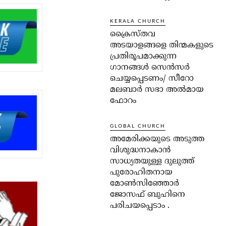
KERALA CHURCH
ക്രൈസ്തവ
അടയാളങ്ങളെ തിന്മകളുടെ
പ്രതിരൂപമാക്കുന്ന
ഗാനങ്ങൾ സെൻസർ
ചെയ്യപ്പെടണം/ സീറോ
മലബാർ സഭാ അൽമായ
ഫോറം
GLOBAL CHURCH
അമേരിക്കയുടെ അടുത്ത
വിശുദ്ധനാകാൻ
സാധ്യതയുള്ള ദുലുത്ത്
പുരോഹിതനായ
മോൺസിഞ്ഞോർ
ജോസഫ് ബുഹിനെ
പരിചയപ്പെടാം .