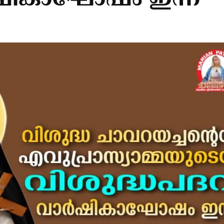
്‍ഷികാഘോഷം ഇന്ന്