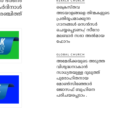
വര്‍ ഭരണം
KERALA CHURCH
്‍ദിനാള്‍
ക്രൈസ്തവ
അടയാളങ്ങളെ തിന്മകളുടെ
 രഞ്ചിത്ത്
പ്രതിരൂപമാക്കുന്ന
ഗാനങ്ങൾ സെൻസർ
ചെയ്യപ്പെടണം/ സീറോ
മലബാർ സഭാ അൽമായ
ഫോറം
GLOBAL CHURCH
അമേരിക്കയുടെ അടുത്ത
വിശുദ്ധനാകാൻ
സാധ്യതയുള്ള ദുലുത്ത്
പുരോഹിതനായ
മോൺസിഞ്ഞോർ
ജോസഫ് ബുഹിനെ
പരിചയപ്പെടാം .