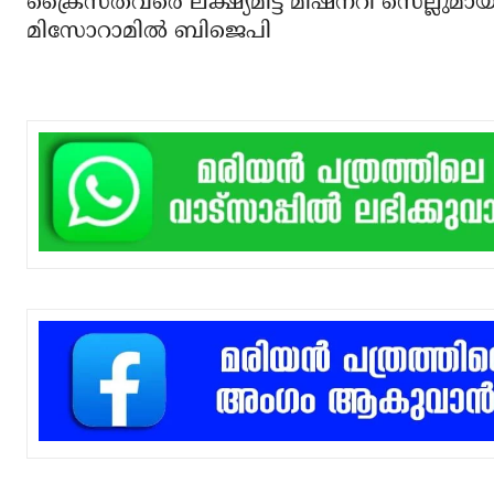
ക്രൈസ്തവരെ ലക്ഷ്യമിട്ട് മിഷനറി സെല്ലുമായ
മിസോറാമില്‍ ബിജെപി