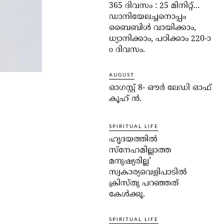
365 ദിവസം : 25 മിനിറ്റ്…
ഡാനിയേലച്ചനൊപ്പം
ബൈബിൾ വായിക്കാം,
ധ്യാനിക്കാം, പഠിക്കാം 220-ാ
o ദിവസം.
AUGUST
ഓഗസ്റ്റ് 8- ഔര്‍ ലേഡി ഓഫ്
കൂഹ് ന്‍.
SPIRITUAL LIFE
ഹൃദയത്തില്‍
സ്‌നേഹമില്ലാത്ത
മനുഷ്യരില്ല’
സ്വകാര്യവെളിപാടില്‍
ക്രിസ്തു പറഞ്ഞത്
കേള്‍ക്കൂ.
SPIRITUAL LIFE