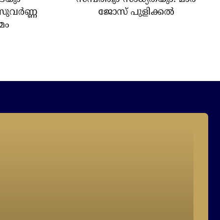
സുവർണ്ണ
ജോസ് പുളിക്കൽ
മം