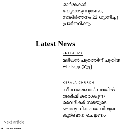
ഓര്‍മ്മകള്‍
വേട്ടയാടുന്നുണ്ടോ,
സങ്കീര്‍ത്തനം 22 ധ്യാനിച്ചു
പ്രാര്‍ത്ഥിക്കൂ.
Latest News
EDITORIAL
മരിയൻ പത്രത്തിന് പുതിയ
whatsapp ഗ്രൂപ്പ്
KERALA CHURCH
സീറോമലബാർസഭയിൽ
അഭിഷിക്തരാകുന്ന
വൈദികർ സഭയുടെ
ഔദ്യോഗികമായ വിശുദ്ധ
കുർബാന ചെല്ലണം
Next article