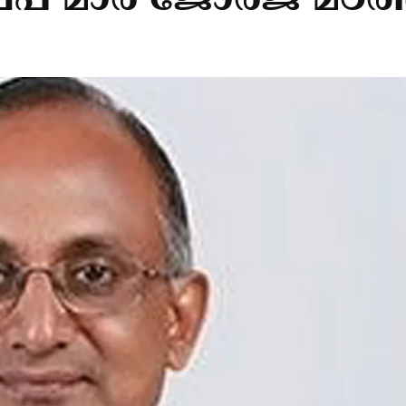
മാര്‍ ജോര്‍ജ് മഠത്ത