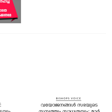
BISHOPS VOICE
:
വയോജനങ്ങള്‍ സഭയുടെ
െയും
സമ്പത്തും സാധ്യതയും: മാര്‍