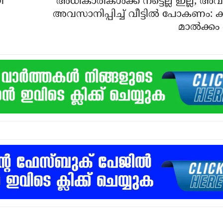
ി
അധികാരികള്‍ക്ക് നട്ടെല്ല് ഇല്ല, അ
അവസാനിപ്പിച്ച് വീട്ടില്‍ പോകണം: കര
മാല്‍ക്കം