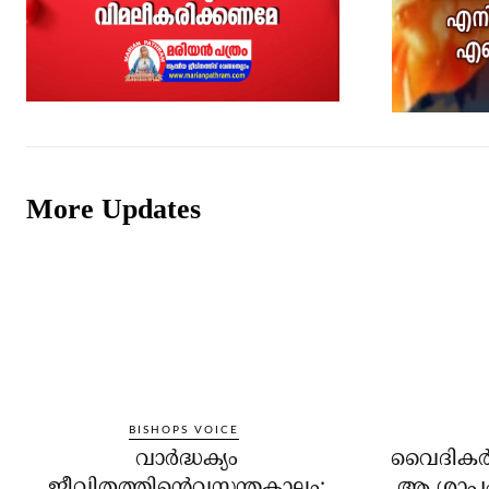
More Updates
BISHOPS VOICE
വാർദ്ധക്യം
വൈദികര്‍ 
ജീവിതത്തിൻ്റെവസന്തകാലം:
ആ ശാപം 