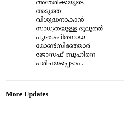
അമേരിക്കയുടെ
അടുത്ത
വിശുദ്ധനാകാൻ
സാധ്യതയുള്ള ദുലുത്ത്
പുരോഹിതനായ
മോൺസിഞ്ഞോർ
ജോസഫ് ബുഹിനെ
പരിചയപ്പെടാം .
More Updates