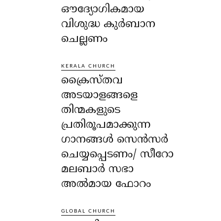
ഔദ്യോഗികമായ
വിശുദ്ധ കുർബാന
ചെല്ലണം
KERALA CHURCH
ക്രൈസ്തവ
അടയാളങ്ങളെ
തിന്മകളുടെ
പ്രതിരൂപമാക്കുന്ന
ഗാനങ്ങൾ സെൻസർ
ചെയ്യപ്പെടണം/ സീറോ
മലബാർ സഭാ
അൽമായ ഫോറം
GLOBAL CHURCH