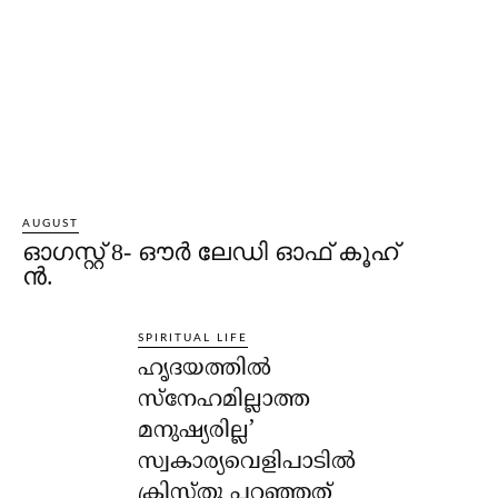
AUGUST
ഓഗസ്റ്റ് 8- ഔര്‍ ലേഡി ഓഫ് കൂഹ്
ന്‍.
SPIRITUAL LIFE
ഹൃദയത്തില്‍
സ്‌നേഹമില്ലാത്ത
മനുഷ്യരില്ല’
സ്വകാര്യവെളിപാടില്‍
ക്രിസ്തു പറഞ്ഞത്