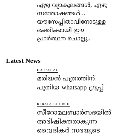
ഏഴു വ്യാകുലങ്ങള്‍, ഏഴു
സന്തോഷങ്ങള്‍…
യൗസേപ്പിതാവിനോടുള്ള
ഭക്തിക്കായി ഈ
പ്രാര്‍ത്ഥന ചൊല്ലൂ..
Latest News
EDITORIAL
മരിയൻ പത്രത്തിന്
പുതിയ whatsapp ഗ്രൂപ്പ്
KERALA CHURCH
സീറോമലബാർസഭയിൽ
അഭിഷിക്തരാകുന്ന
വൈദികർ സഭയുടെ