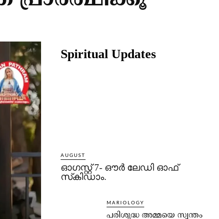
രാര്‍ത്ഥിക്കൂ
Share
Spiritual Updates
AUGUST
ഓഗസ്റ്റ് 7- ഔര്‍ ലേഡി ഓഫ്
സ്‌കിഡാം.
MARIOLOGY
പരിശുദ്ധ അമ്മയെ സ്വന്തം