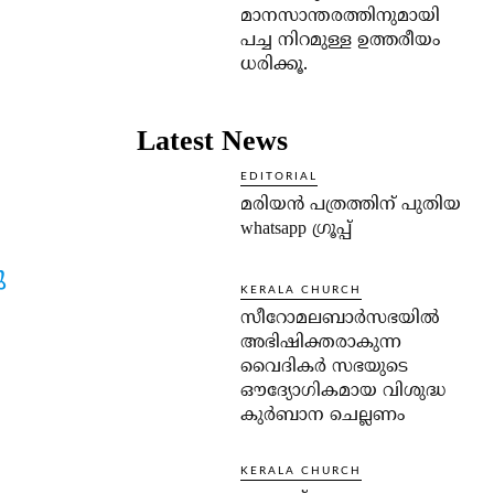
മാനസാന്തരത്തിനുമായി
പച്ച നിറമുള്ള ഉത്തരീയം
ധരിക്കൂ.
Latest News
EDITORIAL
മരിയൻ പത്രത്തിന് പുതിയ
whatsapp ഗ്രൂപ്പ്
ു
KERALA CHURCH
സീറോമലബാർസഭയിൽ
അഭിഷിക്തരാകുന്ന
വൈദികർ സഭയുടെ
ഔദ്യോഗികമായ വിശുദ്ധ
കുർബാന ചെല്ലണം
KERALA CHURCH