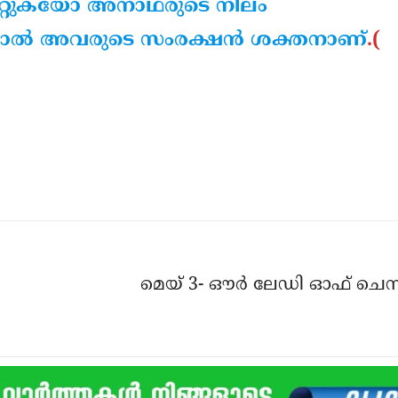
 മാറ്റുകയോ അനാഥരുടെ നിലം
ാല്‍ അവരുടെ സംരക്ഷന്‍ ശക്തനാണ്
.(
മെയ് 3- ഔര്‍ ലേഡി ഓഫ് ചെസ്‌