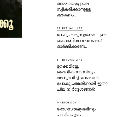
അമ്മയെപ്പോലെ
സ്വീകരിക്കാനുള്ള
കാരണം..
SPIRITUAL LIFE
ദേഷ്യം വരുന്നുണ്ടോ… ഈ
ബൈബിള്‍ വചനങ്ങള്‍
ഓര്‍മ്മിക്കണേ..
SPIRITUAL LIFE
ഉറക്കമില്ലേ,
ദൈവികസാന്നിധ്യം
അനുഭവിച്ച് ഉറങ്ങാന്‍
പോകൂ…അതിനായി ഇതാ
ചില നിര്‍ദ്ദേശങ്ങള്‍:
MARIOLOGY
രോഗസൗഖ്യത്തിനും
പാപികളുടെ