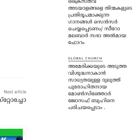
ക്രൈസ്തവ
അടയാളങ്ങളെ തിന്മകളുടെ
പ്രതിരൂപമാക്കുന്ന
ഗാനങ്ങൾ സെൻസർ
ചെയ്യപ്പെടണം/ സീറോ
മലബാർ സഭാ അൽമായ
ഫോറം
GLOBAL CHURCH
അമേരിക്കയുടെ അടുത്ത
വിശുദ്ധനാകാൻ
സാധ്യതയുള്ള ദുലുത്ത്
പുരോഹിതനായ
Next article
മോൺസിഞ്ഞോർ
റ്റോച്ചോ
ജോസഫ് ബുഹിനെ
പരിചയപ്പെടാം .