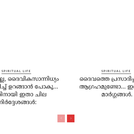
SPIRITUAL LIFE
SPIRITUAL LIFE
്ലേ, ദൈവികസാന്നിധ്യം
ദൈവത്തെ പ്രസാദിപ്പ
്ച് ഉറങ്ങാന്‍ പോകൂ…
ആഗ്രഹമുണ്ടോ… ഇ
നായി ഇതാ ചില
മാര്‍ഗ്ഗങ്ങള്‍.
ിര്‍ദ്ദേശങ്ങള്‍: