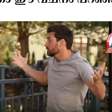
താ ഈ വചനം പറഞ്ഞ് പ്