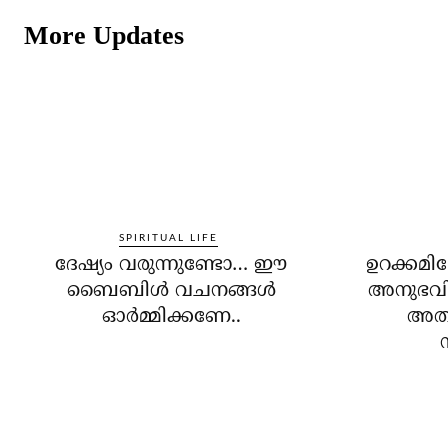
More Updates
SPIRITUAL LIFE
ദേഷ്യം വരുന്നുണ്ടോ… ഈ
ഉറക്കമില
ബൈബിള്‍ വചനങ്ങള്‍
അനുഭവിച
ഓര്‍മ്മിക്കണേ..
അതി
ന