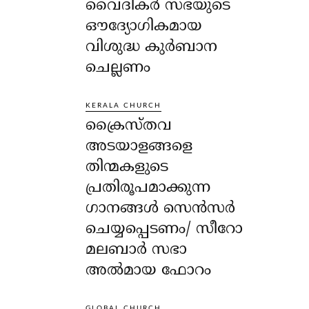
വൈദികർ സഭയുടെ
ഔദ്യോഗികമായ
വിശുദ്ധ കുർബാന
ചെല്ലണം
KERALA CHURCH
ക്രൈസ്തവ
അടയാളങ്ങളെ
തിന്മകളുടെ
പ്രതിരൂപമാക്കുന്ന
ഗാനങ്ങൾ സെൻസർ
ചെയ്യപ്പെടണം/ സീറോ
മലബാർ സഭാ
അൽമായ ഫോറം
GLOBAL CHURCH