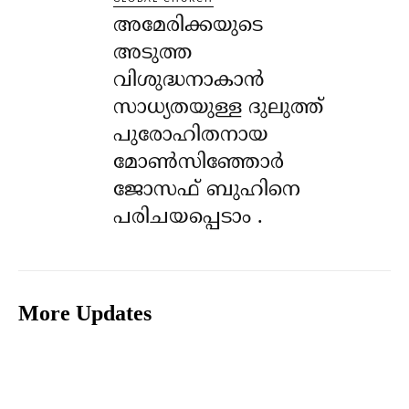
അമേരിക്കയുടെ
അടുത്ത
വിശുദ്ധനാകാൻ
സാധ്യതയുള്ള ദുലുത്ത്
പുരോഹിതനായ
മോൺസിഞ്ഞോർ
ജോസഫ് ബുഹിനെ
പരിചയപ്പെടാം .
More Updates