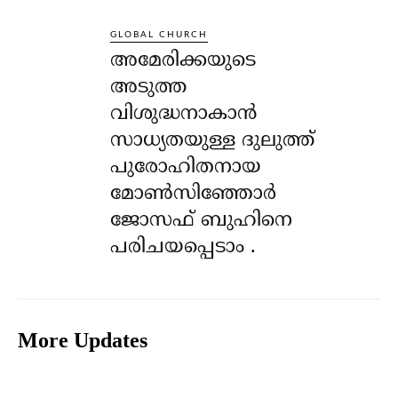
GLOBAL CHURCH
അമേരിക്കയുടെ
അടുത്ത
വിശുദ്ധനാകാൻ
സാധ്യതയുള്ള ദുലുത്ത്
പുരോഹിതനായ
മോൺസിഞ്ഞോർ
ജോസഫ് ബുഹിനെ
പരിചയപ്പെടാം .
More Updates