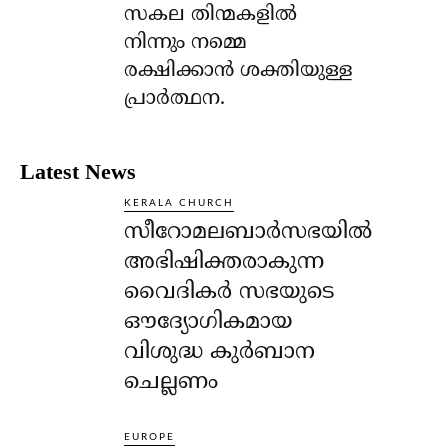
സകല തിന്മകളില്‍
നിന്നും നമ്മെ
രക്ഷിക്കാന്‍ ശക്തിയുള്ള
പ്രാര്‍ത്ഥന.
Latest News
KERALA CHURCH
സീറോമലബാർസഭയിൽ
അഭിഷിക്തരാകുന്ന
വൈദികർ സഭയുടെ
ഔദ്യോഗികമായ
വിശുദ്ധ കുർബാന
ചെല്ലണം
EUROPE