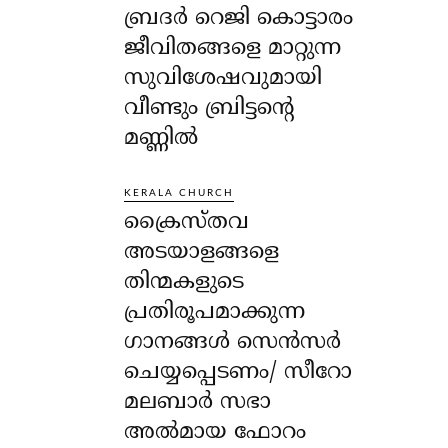
ബ്രദർ റെജി കൊട്ടാരം
ജീവിതങ്ങളെ മാറ്റുന്ന
സുവിശേഷവുമായി
വീണ്ടും ബ്രിട്ടന്റെ
മണ്ണിൽ
KERALA CHURCH
ക്രൈസ്തവ
അടയാളങ്ങളെ
തിന്മകളുടെ
പ്രതിരൂപമാക്കുന്ന
ഗാനങ്ങൾ സെൻസർ
ചെയ്യപ്പെടണം/ സീറോ
മലബാർ സഭാ
അൽമായ ഫോറം