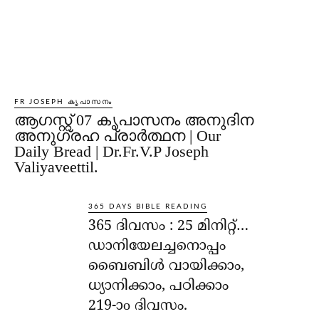
FR JOSEPH കൃപാസനം
ആഗസ്റ്റ് 07 കൃപാസനം അനുദിന
അനുഗ്രഹ പ്രാർത്ഥന | Our
Daily Bread | Dr.Fr.V.P Joseph
Valiyaveettil.
365 DAYS BIBLE READING
365 ദിവസം : 25 മിനിറ്റ്…
ഡാനിയേലച്ചനൊപ്പം
ബൈബിൾ വായിക്കാം,
ധ്യാനിക്കാം, പഠിക്കാം
219-ാo ദിവസം.