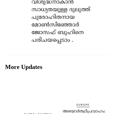
വിശുദ്ധനാകാൻ
സാധ്യതയുള്ള ദുലുത്ത്
പുരോഹിതനായ
മോൺസിഞ്ഞോർ
ജോസഫ് ബുഹിനെ
പരിചയപ്പെടാം .
More Updates
EUROPE
അഭയാര്‍ത്ഥിപ്രവാഹം: