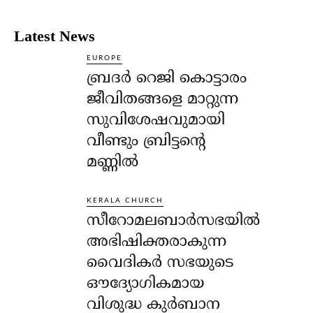
Latest News
EUROPE
ബ്രദർ റെജി കൊട്ടാരം
ജീവിതങ്ങളെ മാറ്റുന്ന
സുവിശേഷവുമായി
വീണ്ടും ബ്രിട്ടന്റെ
മണ്ണിൽ
KERALA CHURCH
സീറോമലബാർസഭയിൽ
അഭിഷിക്തരാകുന്ന
വൈദികർ സഭയുടെ
ഔദ്യോഗികമായ
വിശുദ്ധ കുർബാന