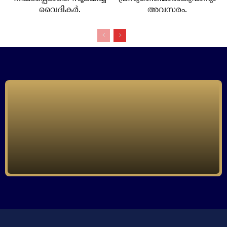
വൈദികര്‍.
അവസരം.