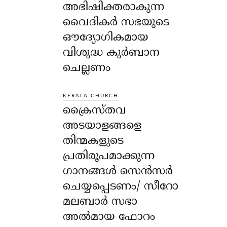
അഭിഷിക്തരാകുന്ന
വൈദികർ സഭയുടെ
ഔദ്യോഗികമായ
വിശുദ്ധ കുർബാന
ചെല്ലണം
KERALA CHURCH
ക്രൈസ്തവ
അടയാളങ്ങളെ
തിന്മകളുടെ
പ്രതിരൂപമാക്കുന്ന
ഗാനങ്ങൾ സെൻസർ
ചെയ്യപ്പെടണം/ സീറോ
മലബാർ സഭാ
അൽമായ ഫോറം