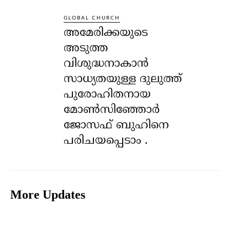
GLOBAL CHURCH
അമേരിക്കയുടെ
അടുത്ത
വിശുദ്ധനാകാൻ
സാധ്യതയുള്ള ദുലുത്ത്
പുരോഹിതനായ
മോൺസിഞ്ഞോർ
ജോസഫ് ബുഹിനെ
പരിചയപ്പെടാം .
More Updates