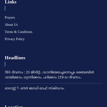
Links
Prayers
About Us
Terms & Conditions
Privacy Policy
Headlines
365 ദിവസം : 25 മിനിറ്റ്…ഡാനിയേലച്ചനൊപ്പം ബൈബിൾ
വായിക്കാം, ധ്യാനിക്കാം, പഠിക്കാം 219-ാo ദിവസം.
ഓഗസ്റ്റ് 7- ഔര്‍ ലേഡി ഓഫ് സ്‌കിഡാം.