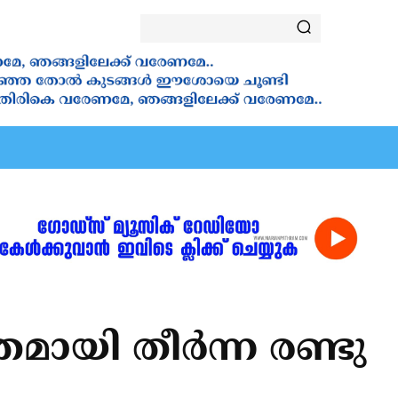
ALA
VANAKKAMASAM
⁠ ⁠NOVENA
SAINTS
YOUT
ായി തീര്‍ന്ന രണ്ടു