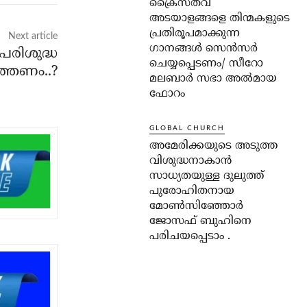
ക്രൈസ്തവ
അടയാളങ്ങളെ തിന്മകളുടെ
പ്രതിരൂപമാക്കുന്ന
Next article
ഗാനങ്ങൾ സെൻസർ
പരിശുദ്ധ
ചെയ്യപ്പെടണം/ സീറോ
ത്തണം..?
മലബാർ സഭാ അൽമായ
ഫോറം
GLOBAL CHURCH
അമേരിക്കയുടെ അടുത്ത
വിശുദ്ധനാകാൻ
സാധ്യതയുള്ള ദുലുത്ത്
പുരോഹിതനായ
മോൺസിഞ്ഞോർ
ജോസഫ് ബുഹിനെ
പരിചയപ്പെടാം .