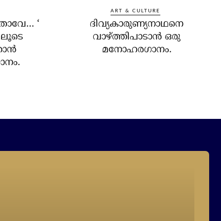
ART & CULTURE
താവേ… ‘
ദിവ്യകാരുണ്യനാഥനെ
ിലൂടെ
വാഴ്ത്തിപാടാന്‍ ഒരു
ാന്‍
മനോഹരഗാനം.
ാനം.