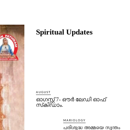
Share
Spiritual Updates
AUGUST
ഓഗസ്റ്റ് 7- ഔര്‍ ലേഡി ഓഫ്
സ്‌കിഡാം.
MARIOLOGY
പരിശുദ്ധ അമ്മയെ സ്വന്തം