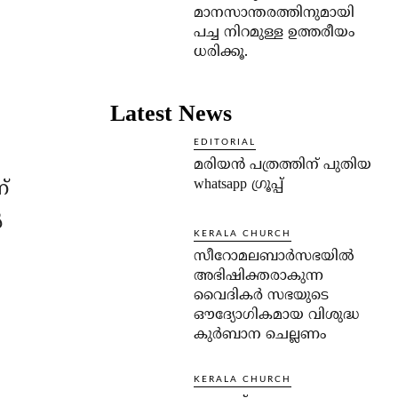
മാനസാന്തരത്തിനുമായി
പച്ച നിറമുള്ള ഉത്തരീയം
ധരിക്കൂ.
Latest News
EDITORIAL
മരിയൻ പത്രത്തിന് പുതിയ
whatsapp ഗ്രൂപ്പ്
്
‍
KERALA CHURCH
സീറോമലബാർസഭയിൽ
അഭിഷിക്തരാകുന്ന
വൈദികർ സഭയുടെ
ഔദ്യോഗികമായ വിശുദ്ധ
കുർബാന ചെല്ലണം
KERALA CHURCH