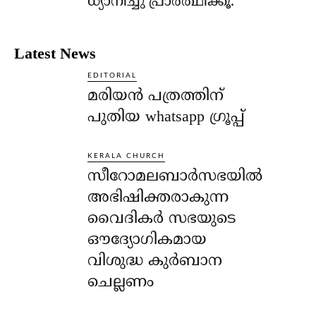
ധ്യാനിച്ചു പ്രാര്‍ത്ഥിക്കൂ.
Latest News
EDITORIAL
മരിയൻ പത്രത്തിന്
പുതിയ whatsapp ഗ്രൂപ്പ്
KERALA CHURCH
സീറോമലബാർസഭയിൽ
അഭിഷിക്തരാകുന്ന
വൈദികർ സഭയുടെ
ഔദ്യോഗികമായ
വിശുദ്ധ കുർബാന
ചെല്ലണം