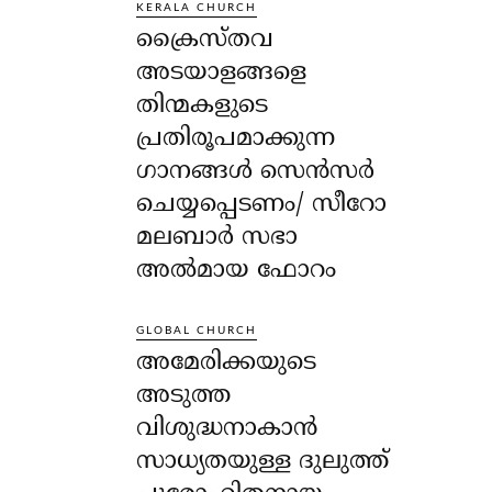
KERALA CHURCH
ക്രൈസ്തവ
അടയാളങ്ങളെ
തിന്മകളുടെ
പ്രതിരൂപമാക്കുന്ന
ഗാനങ്ങൾ സെൻസർ
ചെയ്യപ്പെടണം/ സീറോ
മലബാർ സഭാ
അൽമായ ഫോറം
GLOBAL CHURCH
അമേരിക്കയുടെ
അടുത്ത
വിശുദ്ധനാകാൻ
സാധ്യതയുള്ള ദുലുത്ത്