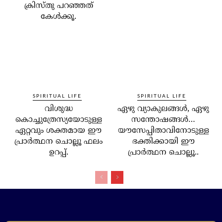
ക്രിസ്തു പറഞ്ഞത്
കേള്‍ക്കൂ.
SPIRITUAL LIFE
SPIRITUAL LIFE
വിശുദ്ധ
ഏഴു വ്യാകുലങ്ങള്‍, ഏഴു
കൊച്ചുത്രേസ്യയോടുള്ള
സന്തോഷങ്ങള്‍…
ഏറ്റവും ശക്തമായ ഈ
യൗസേപ്പിതാവിനോടുള്ള
പ്രാര്‍ത്ഥന ചൊല്ലൂ ഫലം
ഭക്തിക്കായി ഈ
ഉറപ്പ്.
പ്രാര്‍ത്ഥന ചൊല്ലൂ..