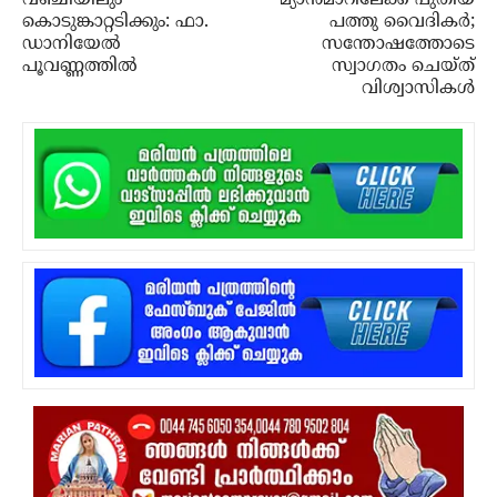
വഞ്ചിയിലും
മ്യാന്‍മാറിലേക്ക് പുതിയ
കൊടുങ്കാറ്റടിക്കും: ഫാ.
പത്തു വൈദികര്‍;
ഡാനിയേല്‍
സന്തോഷത്തോടെ
പൂവണ്ണത്തില്‍
സ്വാഗതം ചെയ്ത്
വിശ്വാസികള്‍