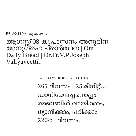
FR JOSEPH കൃപാസനം
ആഗസ്റ്റ് 08 കൃപാസനം അനുദിന
അനുഗ്രഹ പ്രാർത്ഥന | Our
Daily Bread | Dr.Fr.V.P Joseph
Valiyaveettil.
365 DAYS BIBLE READING
365 ദിവസം : 25 മിനിറ്റ്…
ഡാനിയേലച്ചനൊപ്പം
ബൈബിൾ വായിക്കാം,
ധ്യാനിക്കാം, പഠിക്കാം
220-ാo ദിവസം.