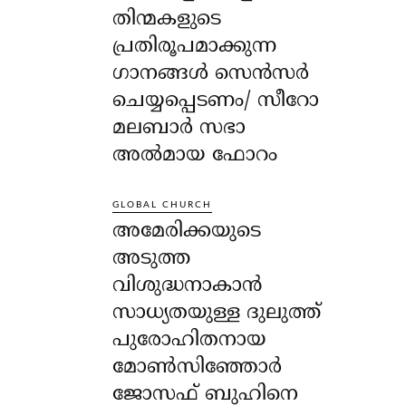
തിന്മകളുടെ
പ്രതിരൂപമാക്കുന്ന
ഗാനങ്ങൾ സെൻസർ
ചെയ്യപ്പെടണം/ സീറോ
മലബാർ സഭാ
അൽമായ ഫോറം
GLOBAL CHURCH
അമേരിക്കയുടെ
അടുത്ത
വിശുദ്ധനാകാൻ
സാധ്യതയുള്ള ദുലുത്ത്
പുരോഹിതനായ
മോൺസിഞ്ഞോർ
ജോസഫ് ബുഹിനെ