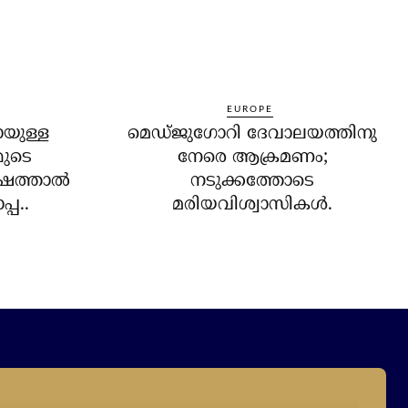
EUROPE
ായുള്ള
മെഡ്ജുഗോറി ദേവാലയത്തിനു
മുടെ
നേരെ ആക്രമണം;
ത്താല്‍
നടുക്കത്തോടെ
്പ..
മരിയവിശ്വാസികള്‍.