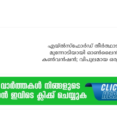
എയ്‌ൽസ്‌ഫോർഡ് തീർത്ഥാട
മുന്നോടിയായി ഓൺലൈൻ
കൺവൻഷൻ; വിപുലമായ ഒരു