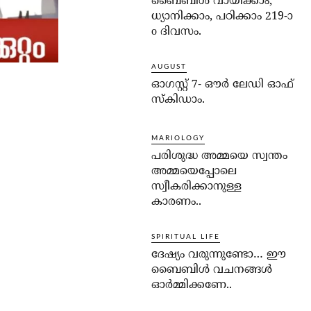
ബൈബിൾ വായിക്കാം,
ധ്യാനിക്കാം, പഠിക്കാം 219-ാ
o ദിവസം.
AUGUST
ഓഗസ്റ്റ് 7- ഔര്‍ ലേഡി ഓഫ്
സ്‌കിഡാം.
MARIOLOGY
പരിശുദ്ധ അമ്മയെ സ്വന്തം
അമ്മയെപ്പോലെ
സ്വീകരിക്കാനുള്ള
കാരണം..
SPIRITUAL LIFE
ദേഷ്യം വരുന്നുണ്ടോ… ഈ
ബൈബിള്‍ വചനങ്ങള്‍
ഓര്‍മ്മിക്കണേ..