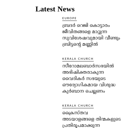
Latest News
EUROPE
ബ്രദർ റെജി കൊട്ടാരം
ജീവിതങ്ങളെ മാറ്റുന്ന
സുവിശേഷവുമായി വീണ്ടും
ബ്രിട്ടന്റെ മണ്ണിൽ
KERALA CHURCH
സീറോമലബാർസഭയിൽ
അഭിഷിക്തരാകുന്ന
വൈദികർ സഭയുടെ
ഔദ്യോഗികമായ വിശുദ്ധ
കുർബാന ചെല്ലണം
KERALA CHURCH
ക്രൈസ്തവ
അടയാളങ്ങളെ തിന്മകളുടെ
പ്രതിരൂപമാക്കുന്ന