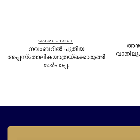
GLOBAL CHURCH
അഭയാ
നവംബറില്‍ പുതിയ
വാതിലുക
അപ്പസ്‌തോലികയാത്രയ്‌ക്കൊരുങ്ങി
മാര്‍പാപ്പ.