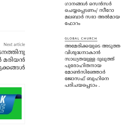
ഗാനങ്ങൾ സെൻസർ
ചെയ്യപ്പെടണം/ സീറോ
മലബാർ സഭാ അൽമായ
ഫോറം
GLOBAL CHURCH
Next article
അമേരിക്കയുടെ അടുത്ത
നത്തിനു
വിശുദ്ധനാകാൻ
സാധ്യതയുള്ള ദുലുത്ത്
 മരിയൻ
പുരോഹിതനായ
ക്കങ്ങൾ
മോൺസിഞ്ഞോർ
ജോസഫ് ബുഹിനെ
പരിചയപ്പെടാം .