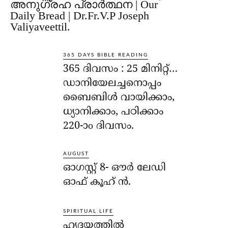
അനുഗ്രഹ പ്രാർത്ഥന | Our
Daily Bread | Dr.Fr.V.P Joseph
Valiyaveettil.
365 DAYS BIBLE READING
365 ദിവസം : 25 മിനിറ്റ്…
ഡാനിയേലച്ചനൊപ്പം
ബൈബിൾ വായിക്കാം,
ധ്യാനിക്കാം, പഠിക്കാം
220-ാo ദിവസം.
AUGUST
ഓഗസ്റ്റ് 8- ഔര്‍ ലേഡി
ഓഫ് കൂഹ് ന്‍.
SPIRITUAL LIFE
ഹൃദയത്തില്‍