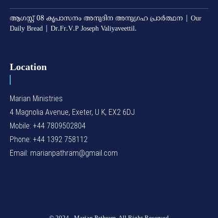
ആഗസ്റ്റ് 08 കൃപാസനം അനുദിന അനുഗ്രഹ പ്രാർത്ഥന | Our
Daily Bread | Dr.Fr.V.P Joseph Valiyaveettil.
Location
Marian Ministries
4 Magnolia Avenue, Exeter, U K, EX2 6DJ
Mobile: +44 7809502804
Phone: +44 1392 758112
Email: marianpathram@gmail.com
© 2024 - Marian Pathram. All Right Reserved