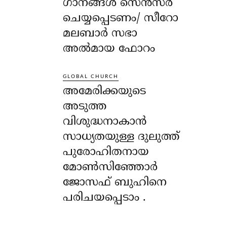
ഗാനങ്ങൾ സെൻസർ
ചെയ്യപ്പെടണം/ സീറോ
മലബാർ സഭാ
അൽമായ ഫോറം
GLOBAL CHURCH
അമേരിക്കയുടെ
അടുത്ത
വിശുദ്ധനാകാൻ
സാധ്യതയുള്ള ദുലുത്ത്
പുരോഹിതനായ
മോൺസിഞ്ഞോർ
ജോസഫ് ബുഹിനെ
പരിചയപ്പെടാം .