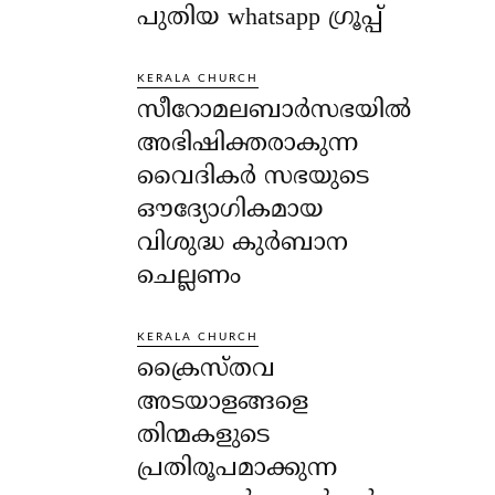
പുതിയ whatsapp ഗ്രൂപ്പ്
KERALA CHURCH
സീറോമലബാർസഭയിൽ
അഭിഷിക്തരാകുന്ന
വൈദികർ സഭയുടെ
ഔദ്യോഗികമായ
വിശുദ്ധ കുർബാന
ചെല്ലണം
KERALA CHURCH
ക്രൈസ്തവ
അടയാളങ്ങളെ
തിന്മകളുടെ
പ്രതിരൂപമാക്കുന്ന