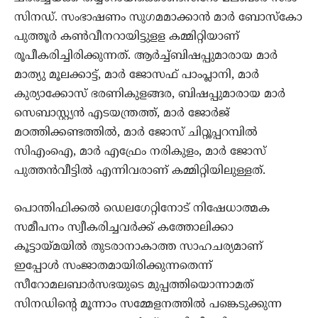
സിനഡ്. സംഭാഷണം സുഗമമാക്കാൻ മാർ ബോസ്കോ
പുത്തൂർ കൺവീനറായിട്ടുളള കമ്മിറ്റിയാണ്
രൂപീകരിച്ചിരിക്കുന്നത്. ആർച്ച്ബിഷപ്പുമാരായ മാർ
മാത്യു മൂലക്കാട്ട്, മാർ ജോസഫ് പാംപ്ലാനി, മാർ
കുര്യാക്കോസ് ഭരണികുളങ്ങര, ബിഷപ്പുമാരായ മാർ
സെബാസ്റ്റ്യൻ എടയന്ത്രത്ത്, മാർ ജോർജ്
മഠത്തിക്കണ്ടത്തിൽ, മാർ ജോസ് ചിറ്റൂപ്പറമ്പിൽ
സിഎംഐ, മാർ എഫ്രേം നരികുളം, മാർ ജോസ്
പുത്തൻവീട്ടിൽ എന്നിവരാണ് കമ്മിറ്റിയിലുള്ളത്.
പൊന്തിഫിക്കൽ ഡെലഗേറ്റിനോട് നിഷേധാത്മക
സമീപനം സ്വീകരിച്ചവർക്ക് കത്തോലിക്കാ
കൂട്ടായ്മയിൽ തുടരാനാകാത്ത സാഹചര്യമാണ്
ഇപ്പോൾ സംജാതമായിരിക്കുന്നതെന്ന്
സീറോമലബാർസഭയുടെ മുപ്പത്തിയൊന്നാമത്
സിനഡിന്റെ മൂന്നാം സമ്മേളനത്തിൽ പങ്കെടുക്കുന്ന