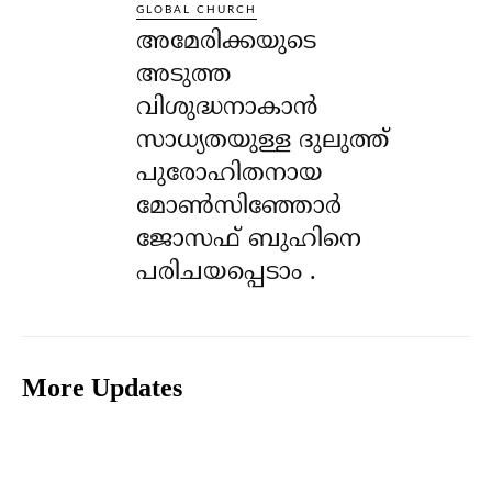
GLOBAL CHURCH
അമേരിക്കയുടെ
അടുത്ത
വിശുദ്ധനാകാൻ
സാധ്യതയുള്ള ദുലുത്ത്
പുരോഹിതനായ
മോൺസിഞ്ഞോർ
ജോസഫ് ബുഹിനെ
പരിചയപ്പെടാം .
More Updates