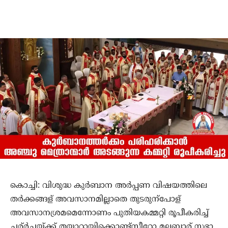
കൊച്ചി: വിശുദ്ധ കുർബാന അർപ്പണ വിഷയത്തിലെ
തർക്കങ്ങള് അവസാനമില്ലാതെ തുടരുന്പോള്
അവസാനശ്രമമെന്നോണം പുതിയകമ്മറ്റി രൂപീകരിച്ച്
ചര്ർച്ചയ്ക്ക് തയ്യാറായിക്കൊണ്ട്സീറോ മലബാര് സഭാ