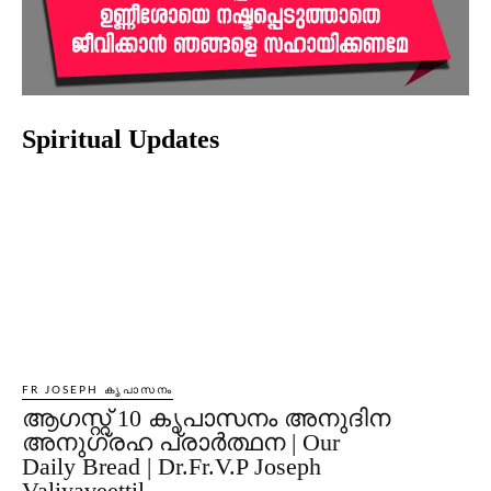
Spiritual Updates
FR JOSEPH കൃപാസനം
ആഗസ്റ്റ് 10 കൃപാസനം അനുദിന
അനുഗ്രഹ പ്രാർത്ഥന | Our
Daily Bread | Dr.Fr.V.P Joseph
Valiyaveettil.