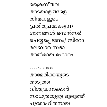
ക്രൈസ്തവ
അടയാളങ്ങളെ
തിന്മകളുടെ
പ്രതിരൂപമാക്കുന്ന
ഗാനങ്ങൾ സെൻസർ
ചെയ്യപ്പെടണം/ സീറോ
മലബാർ സഭാ
അൽമായ ഫോറം
GLOBAL CHURCH
അമേരിക്കയുടെ
അടുത്ത
വിശുദ്ധനാകാൻ
സാധ്യതയുള്ള ദുലുത്ത്
പുരോഹിതനായ