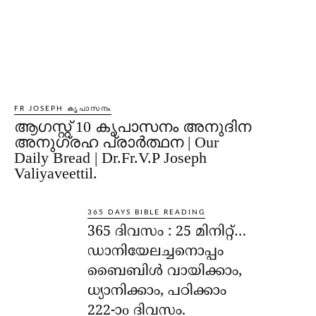
FR JOSEPH കൃപാസനം
ആഗസ്റ്റ് 10 കൃപാസനം അനുദിന
അനുഗ്രഹ പ്രാർത്ഥന | Our
Daily Bread | Dr.Fr.V.P Joseph
Valiyaveettil.
365 DAYS BIBLE READING
365 ദിവസം : 25 മിനിറ്റ്…
ഡാനിയേലച്ചനൊപ്പം
ബൈബിൾ വായിക്കാം,
ധ്യാനിക്കാം, പഠിക്കാം
222-ാo ദിവസം.