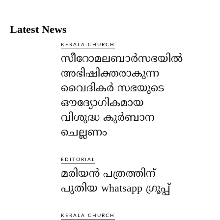
Latest News
KERALA CHURCH
സീറോമലബാർസഭയിൽ
അഭിഷിക്തരാകുന്ന
വൈദികർ സഭയുടെ
ഔദ്യോഗികമായ
വിശുദ്ധ കുർബാന
ചെല്ലണം
EDITORIAL
മരിയൻ പത്രത്തിന്
പുതിയ whatsapp ഗ്രൂപ്പ്
KERALA CHURCH