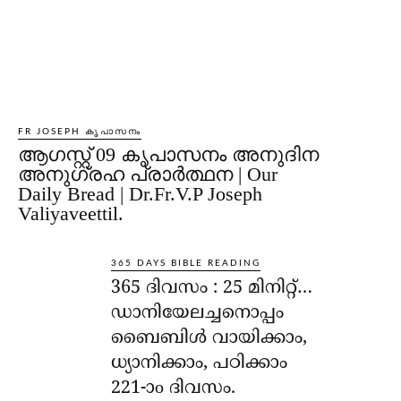
FR JOSEPH കൃപാസനം
ആഗസ്റ്റ് 09 കൃപാസനം അനുദിന
അനുഗ്രഹ പ്രാർത്ഥന | Our
Daily Bread | Dr.Fr.V.P Joseph
Valiyaveettil.
365 DAYS BIBLE READING
365 ദിവസം : 25 മിനിറ്റ്…
ഡാനിയേലച്ചനൊപ്പം
ബൈബിൾ വായിക്കാം,
ധ്യാനിക്കാം, പഠിക്കാം
221-ാo ദിവസം.