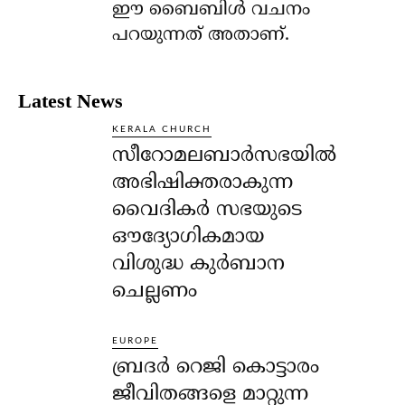
ഈ ബൈബിള്‍ വചനം
പറയുന്നത് അതാണ്.
Latest News
KERALA CHURCH
സീറോമലബാർസഭയിൽ
അഭിഷിക്തരാകുന്ന
വൈദികർ സഭയുടെ
ഔദ്യോഗികമായ
വിശുദ്ധ കുർബാന
ചെല്ലണം
EUROPE
ബ്രദർ റെജി കൊട്ടാരം
ജീവിതങ്ങളെ മാറ്റുന്ന