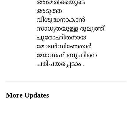
അമേരിക്കയുടെ
അടുത്ത
വിശുദ്ധനാകാൻ
സാധ്യതയുള്ള ദുലുത്ത്
പുരോഹിതനായ
മോൺസിഞ്ഞോർ
ജോസഫ് ബുഹിനെ
പരിചയപ്പെടാം .
More Updates