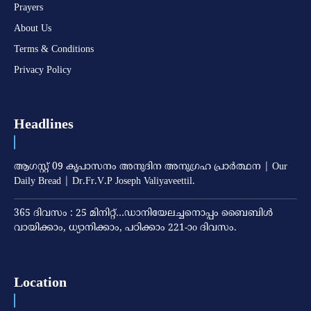
Prayers
About Us
Terms & Conditions
Privacy Policy
Headlines
ആഗസ്റ്റ് 09 കൃപാസനം അനുദിന അനുഗ്രഹ പ്രാർത്ഥന | Our
Daily Bread | Dr.Fr.V.P Joseph Valiyaveettil.
365 ദിവസം : 25 മിനിറ്റ്…ഡാനിയേലച്ചനൊപ്പം ബൈബിൾ
വായിക്കാം, ധ്യാനിക്കാം, പഠിക്കാം 221-ാo ദിവസം.
Location