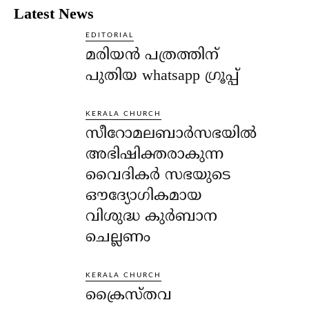
Latest News
EDITORIAL
മരിയൻ പത്രത്തിന്
പുതിയ whatsapp ഗ്രൂപ്പ്
KERALA CHURCH
സീറോമലബാർസഭയിൽ
അഭിഷിക്തരാകുന്ന
വൈദികർ സഭയുടെ
ഔദ്യോഗികമായ
വിശുദ്ധ കുർബാന
ചെല്ലണം
KERALA CHURCH
ക്രൈസ്തവ