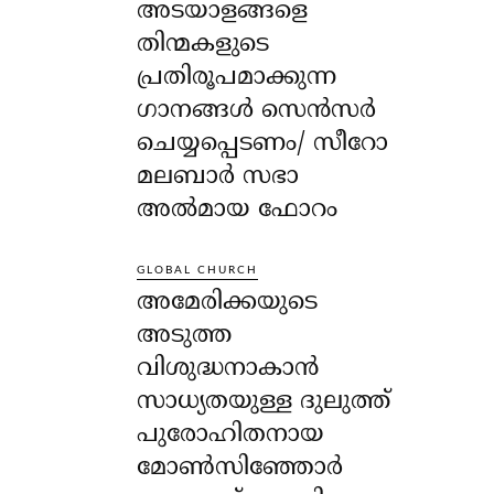
അടയാളങ്ങളെ
തിന്മകളുടെ
പ്രതിരൂപമാക്കുന്ന
ഗാനങ്ങൾ സെൻസർ
ചെയ്യപ്പെടണം/ സീറോ
മലബാർ സഭാ
അൽമായ ഫോറം
GLOBAL CHURCH
അമേരിക്കയുടെ
അടുത്ത
വിശുദ്ധനാകാൻ
സാധ്യതയുള്ള ദുലുത്ത്
പുരോഹിതനായ
മോൺസിഞ്ഞോർ