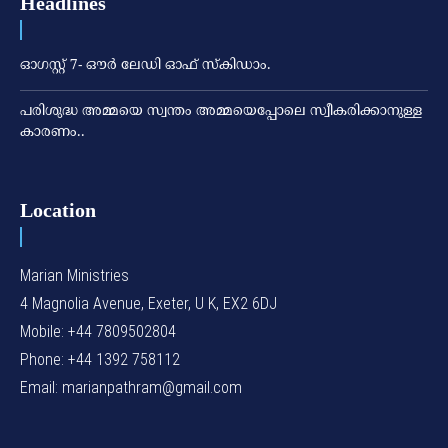
Headlines
ഓഗസ്റ്റ് 7- ഔര്‍ ലേഡി ഓഫ് സ്‌കിഡാം.
പരിശുദ്ധ അമ്മയെ സ്വന്തം അമ്മയെപ്പോലെ സ്വീകരിക്കാനുള്ള
കാരണം..
Location
Marian Ministries
4 Magnolia Avenue, Exeter, U K, EX2 6DJ
Mobile: +44 7809502804
Phone: +44 1392 758112
Email: marianpathram@gmail.com