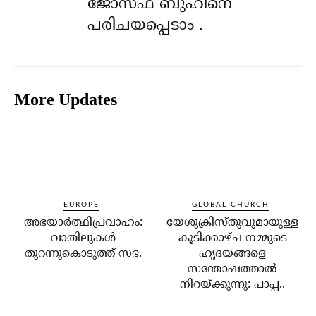
ജോസഫ് ബുഹിനെ
പരിചയപ്പെടാം .
More Updates
EUROPE
GLOBAL CHURCH
അഭയാര്‍ത്ഥിപ്രവാഹം:
യേശുക്രിസ്തുവുമായുള്ള
വാതിലുകള്‍
കൂടിക്കാഴ്ച നമ്മുടെ
തുറന്നുകൊടുത്ത് സഭ.
ഹൃദയങ്ങളെ
സന്തോഷത്താല്‍
നിറയ്ക്കുന്നു: പാപ്പ..