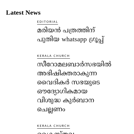
Latest News
EDITORIAL
മരിയൻ പത്രത്തിന്
പുതിയ whatsapp ഗ്രൂപ്പ്
KERALA CHURCH
സീറോമലബാർസഭയിൽ
അഭിഷിക്തരാകുന്ന
വൈദികർ സഭയുടെ
ഔദ്യോഗികമായ
വിശുദ്ധ കുർബാന
ചെല്ലണം
KERALA CHURCH