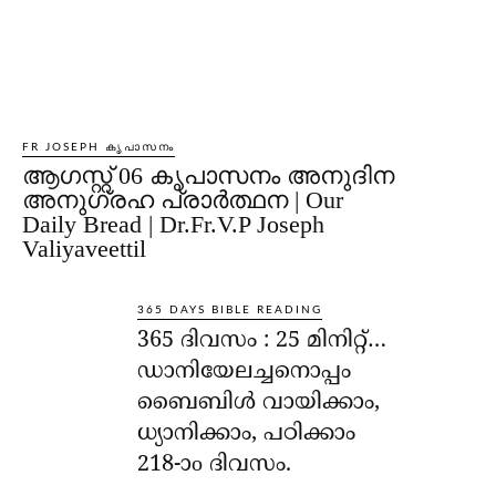
FR JOSEPH കൃപാസനം
ആഗസ്റ്റ് 06 കൃപാസനം അനുദിന
അനുഗ്രഹ പ്രാർത്ഥന | Our
Daily Bread | Dr.Fr.V.P Joseph
Valiyaveettil
365 DAYS BIBLE READING
365 ദിവസം : 25 മിനിറ്റ്…
ഡാനിയേലച്ചനൊപ്പം
ബൈബിൾ വായിക്കാം,
ധ്യാനിക്കാം, പഠിക്കാം
218-ാo ദിവസം.