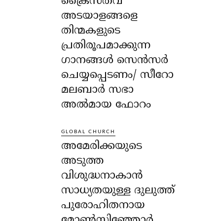
ക്രൈസ്തവ
അടയാളങ്ങളെ
തിന്മകളുടെ
പ്രതിരൂപമാക്കുന്ന
ഗാനങ്ങൾ സെൻസർ
ചെയ്യപ്പെടണം/ സീറോ
മലബാർ സഭാ
അൽമായ ഫോറം
GLOBAL CHURCH
അമേരിക്കയുടെ
അടുത്ത
വിശുദ്ധനാകാൻ
സാധ്യതയുള്ള ദുലുത്ത്
പുരോഹിതനായ
മോൺസിഞ്ഞോർ