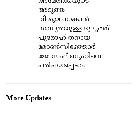
അമേരിക്കയുടെ
അടുത്ത
വിശുദ്ധനാകാൻ
സാധ്യതയുള്ള ദുലുത്ത്
പുരോഹിതനായ
മോൺസിഞ്ഞോർ
ജോസഫ് ബുഹിനെ
പരിചയപ്പെടാം .
More Updates