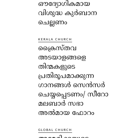
ഔദ്യോഗികമായ
വിശുദ്ധ കുർബാന
ചെല്ലണം
KERALA CHURCH
ക്രൈസ്തവ
അടയാളങ്ങളെ
തിന്മകളുടെ
പ്രതിരൂപമാക്കുന്ന
ഗാനങ്ങൾ സെൻസർ
ചെയ്യപ്പെടണം/ സീറോ
മലബാർ സഭാ
അൽമായ ഫോറം
GLOBAL CHURCH