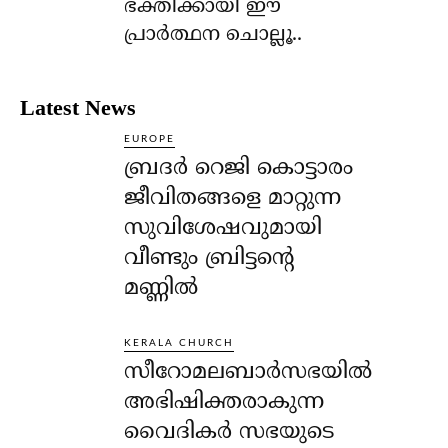
ഭക്തിക്കായി ഈ
പ്രാര്‍ത്ഥന ചൊല്ലൂ..
Latest News
EUROPE
ബ്രദർ റെജി കൊട്ടാരം
ജീവിതങ്ങളെ മാറ്റുന്ന
സുവിശേഷവുമായി
വീണ്ടും ബ്രിട്ടന്റെ
മണ്ണിൽ
KERALA CHURCH
സീറോമലബാർസഭയിൽ
അഭിഷിക്തരാകുന്ന
വൈദികർ സഭയുടെ