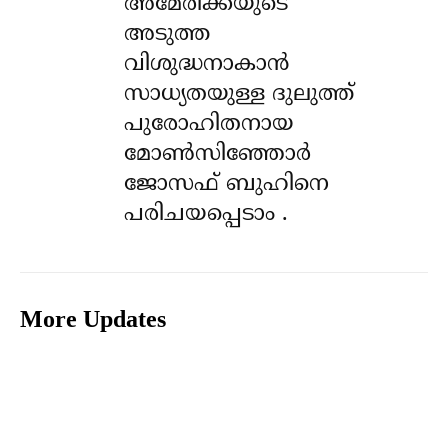
അമേരിക്കയുടെ
അടുത്ത
വിശുദ്ധനാകാൻ
സാധ്യതയുള്ള ദുലുത്ത്
പുരോഹിതനായ
മോൺസിഞ്ഞോർ
ജോസഫ് ബുഹിനെ
പരിചയപ്പെടാം .
More Updates