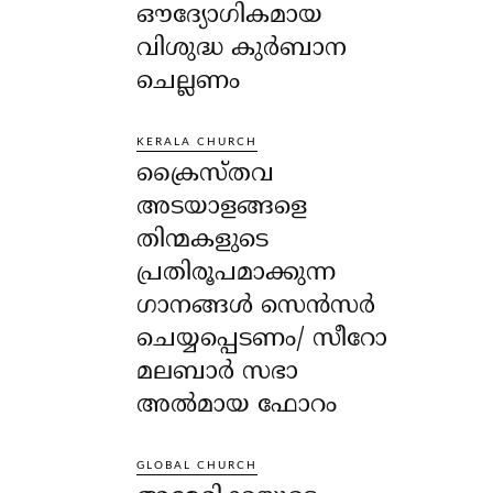
ഔദ്യോഗികമായ
വിശുദ്ധ കുർബാന
ചെല്ലണം
KERALA CHURCH
ക്രൈസ്തവ
അടയാളങ്ങളെ
തിന്മകളുടെ
പ്രതിരൂപമാക്കുന്ന
ഗാനങ്ങൾ സെൻസർ
ചെയ്യപ്പെടണം/ സീറോ
മലബാർ സഭാ
അൽമായ ഫോറം
GLOBAL CHURCH