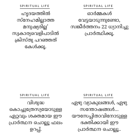
SPIRITUAL LIFE
SPIRITUAL LIFE
ഹൃദയത്തില്‍
ഓര്‍മ്മകള്‍
സ്‌നേഹമില്ലാത്ത
വേട്ടയാടുന്നുണ്ടോ,
മനുഷ്യരില്ല’
സങ്കീര്‍ത്തനം 22 ധ്യാനിച്ചു
സ്വകാര്യവെളിപാടില്‍
പ്രാര്‍ത്ഥിക്കൂ.
ക്രിസ്തു പറഞ്ഞത്
കേള്‍ക്കൂ.
SPIRITUAL LIFE
SPIRITUAL LIFE
വിശുദ്ധ
ഏഴു വ്യാകുലങ്ങള്‍, ഏഴു
കൊച്ചുത്രേസ്യയോടുള്ള
സന്തോഷങ്ങള്‍…
ഏറ്റവും ശക്തമായ ഈ
യൗസേപ്പിതാവിനോടുള്ള
പ്രാര്‍ത്ഥന ചൊല്ലൂ ഫലം
ഭക്തിക്കായി ഈ
ഉറപ്പ്.
പ്രാര്‍ത്ഥന ചൊല്ലൂ..