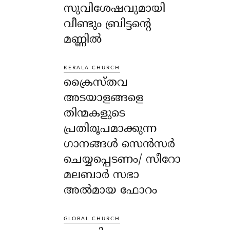
സുവിശേഷവുമായി
വീണ്ടും ബ്രിട്ടന്റെ
മണ്ണിൽ
KERALA CHURCH
ക്രൈസ്തവ
അടയാളങ്ങളെ
തിന്മകളുടെ
പ്രതിരൂപമാക്കുന്ന
ഗാനങ്ങൾ സെൻസർ
ചെയ്യപ്പെടണം/ സീറോ
മലബാർ സഭാ
അൽമായ ഫോറം
GLOBAL CHURCH