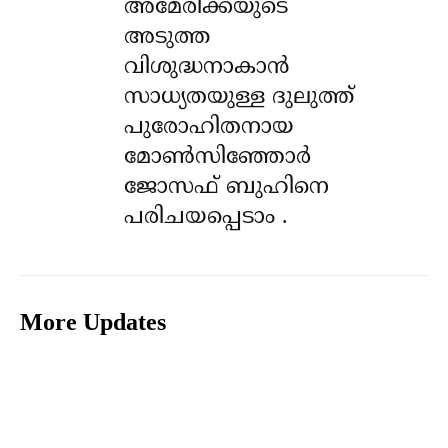
അമേരിക്കയുടെ
അടുത്ത
വിശുദ്ധനാകാൻ
സാധ്യതയുള്ള ദുലുത്ത്
പുരോഹിതനായ
മോൺസിഞ്ഞോർ
ജോസഫ് ബുഹിനെ
പരിചയപ്പെടാം .
More Updates