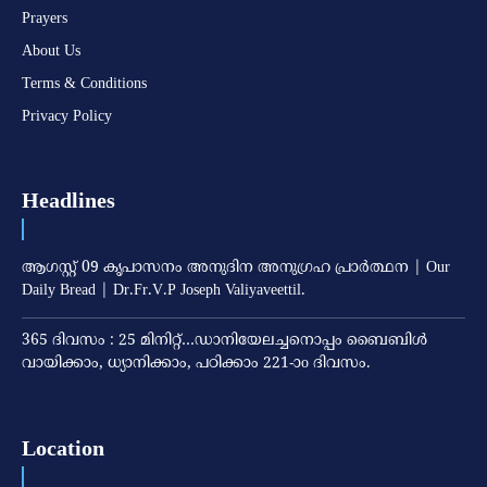
Prayers
About Us
Terms & Conditions
Privacy Policy
Headlines
ആഗസ്റ്റ് 09 കൃപാസനം അനുദിന അനുഗ്രഹ പ്രാർത്ഥന | Our
Daily Bread | Dr.Fr.V.P Joseph Valiyaveettil.
365 ദിവസം : 25 മിനിറ്റ്…ഡാനിയേലച്ചനൊപ്പം ബൈബിൾ
വായിക്കാം, ധ്യാനിക്കാം, പഠിക്കാം 221-ാo ദിവസം.
Location