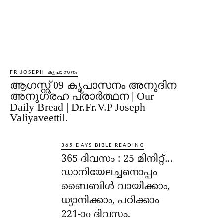
FR JOSEPH കൃപാസനം
ആഗസ്റ്റ് 09 കൃപാസനം അനുദിന
അനുഗ്രഹ പ്രാർത്ഥന | Our
Daily Bread | Dr.Fr.V.P Joseph
Valiyaveettil.
365 DAYS BIBLE READING
365 ദിവസം : 25 മിനിറ്റ്…
ഡാനിയേലച്ചനൊപ്പം
ബൈബിൾ വായിക്കാം,
ധ്യാനിക്കാം, പഠിക്കാം
221-ാo ദിവസം.