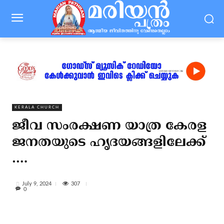
KERALA CHURCH
ജീവ സംരക്ഷണ യാത്ര കേരള
ജനതയുടെ ഹൃദയങ്ങളിലേക്ക്
….
307
July 9, 2024
0