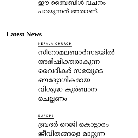
ഈ ബൈബിള്‍ വചനം
പറയുന്നത് അതാണ്.
Latest News
KERALA CHURCH
സീറോമലബാർസഭയിൽ
അഭിഷിക്തരാകുന്ന
വൈദികർ സഭയുടെ
ഔദ്യോഗികമായ
വിശുദ്ധ കുർബാന
ചെല്ലണം
EUROPE
ബ്രദർ റെജി കൊട്ടാരം
ജീവിതങ്ങളെ മാറ്റുന്ന