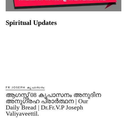
Spiritual Updates
FR JOSEPH കൃപാസനം
ആഗസ്റ്റ് 08 കൃപാസനം അനുദിന
അനുഗ്രഹ പ്രാർത്ഥന | Our
Daily Bread | Dr.Fr.V.P Joseph
Valiyaveettil.