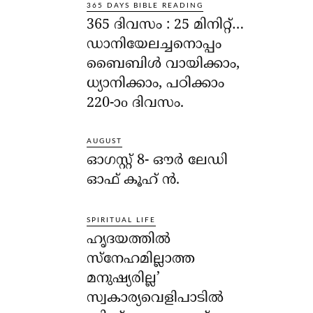
365 DAYS BIBLE READING
365 ദിവസം : 25 മിനിറ്റ്…
ഡാനിയേലച്ചനൊപ്പം
ബൈബിൾ വായിക്കാം,
ധ്യാനിക്കാം, പഠിക്കാം
220-ാo ദിവസം.
AUGUST
ഓഗസ്റ്റ് 8- ഔര്‍ ലേഡി
ഓഫ് കൂഹ് ന്‍.
SPIRITUAL LIFE
ഹൃദയത്തില്‍
സ്‌നേഹമില്ലാത്ത
മനുഷ്യരില്ല’
സ്വകാര്യവെളിപാടില്‍