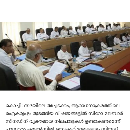
കൊച്ചി: സഭയിലെ അച്ചടക്കം, ആരാധനാക്രമത്തിലെ
ഐകരൂപ്യം തുടങ്ങിയ വിഷയങ്ങളില്‍ സീറോ മലബാര്‍
സിനഡിന് വ്യക്തമായ നിലപാടുകള്‍ ഉണ്ടാകണമെന്ന്
പാസ്റ്ററല്‍ കൗണ്‍സില്‍ സെക്രട്ടറിമാരുടെയും സിനഡ്