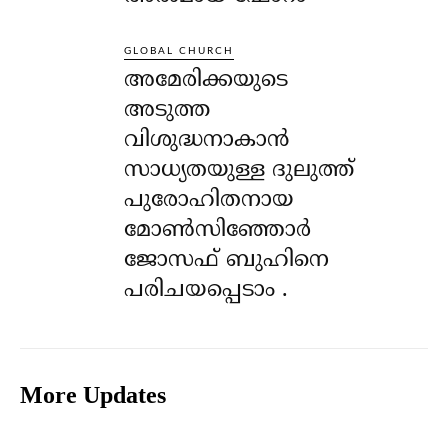
GLOBAL CHURCH
അമേരിക്കയുടെ
അടുത്ത
വിശുദ്ധനാകാൻ
സാധ്യതയുള്ള ദുലുത്ത്
പുരോഹിതനായ
മോൺസിഞ്ഞോർ
ജോസഫ് ബുഹിനെ
പരിചയപ്പെടാം .
More Updates