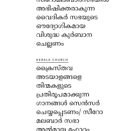
സീറോമലബാർസഭയിൽ
അഭിഷിക്തരാകുന്ന
വൈദികർ സഭയുടെ
ഔദ്യോഗികമായ
വിശുദ്ധ കുർബാന
ചെല്ലണം
KERALA CHURCH
ക്രൈസ്തവ
അടയാളങ്ങളെ
തിന്മകളുടെ
പ്രതിരൂപമാക്കുന്ന
ഗാനങ്ങൾ സെൻസർ
ചെയ്യപ്പെടണം/ സീറോ
മലബാർ സഭാ
അൽമായ ഫോറം