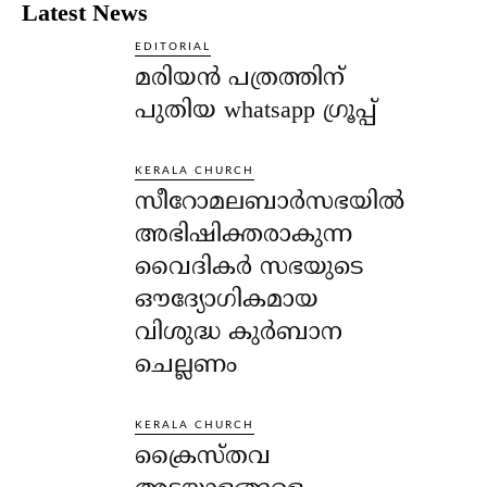
Latest News
EDITORIAL
മരിയൻ പത്രത്തിന്
പുതിയ whatsapp ഗ്രൂപ്പ്
KERALA CHURCH
സീറോമലബാർസഭയിൽ
അഭിഷിക്തരാകുന്ന
വൈദികർ സഭയുടെ
ഔദ്യോഗികമായ
വിശുദ്ധ കുർബാന
ചെല്ലണം
KERALA CHURCH
ക്രൈസ്തവ