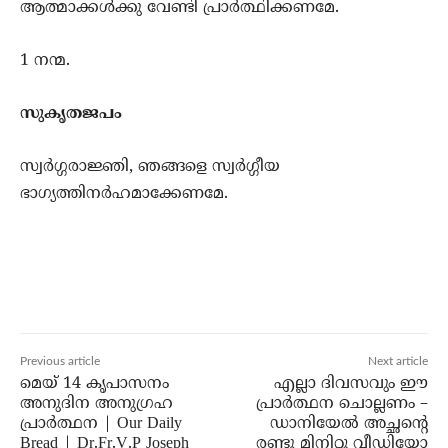
ആത്മാക്കള്‍ക്കു വേണ്ടി പ്രാര്‍ത്ഥിക്കണമേ.
1 നന്മ.
സുകൃതജപം
സ്വര്‍ഗ്ഗരാജ്ഞി, ഞങ്ങളെ സ്വര്‍ഗ്ഗീയ
ഭാഗ്യത്തിനര്‍ഹമാക്കേണമേ.
Previous article
Next article
മെയ് 14 കൃപാസനം
എല്ലാ ദിവസവും ഈ
അനുദിന അനുഗ്രഹ
പ്രാർത്ഥന ചൊല്ലണം –
പ്രാർത്ഥന | Our Daily
ഡാനിയേൽ അച്ഛന്റെ
Bread | Dr.Fr.V.P Joseph
രണ്ടു മിനിറ്റു വീഡിയോ