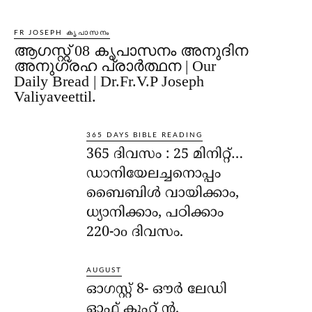
FR JOSEPH കൃപാസനം
ആഗസ്റ്റ് 08 കൃപാസനം അനുദിന
അനുഗ്രഹ പ്രാർത്ഥന | Our
Daily Bread | Dr.Fr.V.P Joseph
Valiyaveettil.
365 DAYS BIBLE READING
365 ദിവസം : 25 മിനിറ്റ്…
ഡാനിയേലച്ചനൊപ്പം
ബൈബിൾ വായിക്കാം,
ധ്യാനിക്കാം, പഠിക്കാം
220-ാo ദിവസം.
AUGUST
ഓഗസ്റ്റ് 8- ഔര്‍ ലേഡി
ഓഫ് കൂഹ് ന്‍.