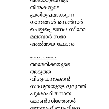
അടയാളങ്ങളെ
തിന്മകളുടെ
പ്രതിരൂപമാക്കുന്ന
ഗാനങ്ങൾ സെൻസർ
ചെയ്യപ്പെടണം/ സീറോ
മലബാർ സഭാ
അൽമായ ഫോറം
GLOBAL CHURCH
അമേരിക്കയുടെ
അടുത്ത
വിശുദ്ധനാകാൻ
സാധ്യതയുള്ള ദുലുത്ത്
പുരോഹിതനായ
മോൺസിഞ്ഞോർ
ജോസഫ് ബുഹിനെ